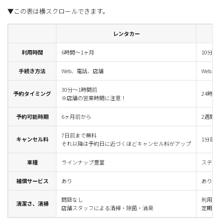
レンタカー
利用時間
6時間～1ヶ月
10分～
手続き方法
Web、電話、店舗
Web
30分～1時間前
予約タイミング
24時間
※店舗の営業時間に注意！
予約可能時期
6ヶ月前から
2週間
7日前まで無料
キャンセル料
1分前
それ以降は予約日に近づくほどキャンセル料がアップ
車種
ラインナップ豊富
ステー
補償サービス
あり
あり
問題なし
利用者
清潔さ、清掃
店舗スタッフによる清掃・除菌・消臭
定期的