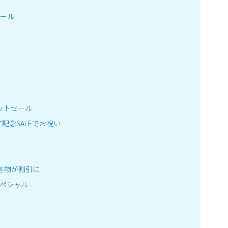
セール
ットセール
年記念SALEでお祝い
冬物が割引に
スペシャル