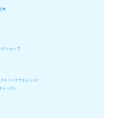
充実
ンドショップ
）
ス ファクトリーアウトレット）
アウトレット）
ト