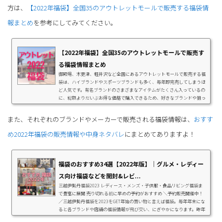
方は、
【2022年福袋】全国35のアウトレットモールで販売する福袋情
報まとめ
を参考にしてみてください。
【2022年福袋】全国35のアウトレットモールで販売す
る福袋情報まとめ
御殿場、木更津、軽井沢など全国にあるアウトレットモールで販売する福
袋は、ハイブランドやスポーツブランドも多く、毎年即完売してしまうほ
ど人気です。有名ブランドのさまざまなアイテムがたくさん入っているの
に、総額よりだいぶお得な価格で購入できるため、好きなブランドや狙っ
ているアイテムは要チェックです。また、昨年アウトレットで購入したお
得な福袋も紹介している編集部厳選のおすすめ福袋も見逃せません。関東
また、それぞれのブランドやメーカーで販売される福袋情報は、
おすす
のアウトレット福袋情報三井アウトレットパーク 木更津の福袋（千葉県）
木更津金田インターチェンジから1㎞...
め2022年福袋の販売情報や中身ネタバレ
にまとめてありますよ！
福袋のおすすめ34選【2022年版】｜グルメ・レディー
ス向け福袋などを開封&レビ...
三越伊勢丹福袋2023 レディース・メンズ・子供服・食品リビング福袋ま
で豊富に展開 売り切れる前に早めの予約がおすすめ ＼予約販売開催中！
／三越伊勢丹福袋を2023をGET年始の買い物と言えば福袋。毎年年末にな
ると各ブランドや店舗の福袋情報が飛び交い、にぎやかになります。昨年
の福袋は感染防止策として混雑回避するためほとんどが『事前予約制』で