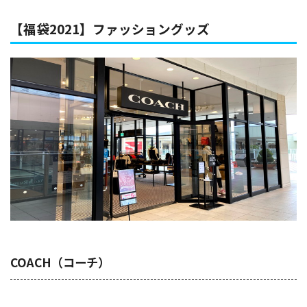
したが、今年は店舗販売を行うブランドやメーカーも！そこで、ヨドバシ
カメラ、カルディコーヒーファームやシルバニアファミリーなど、毎年話
【福袋2021】ファッショングッズ
題になるおすすめ福袋の情報...
COACH（コーチ）