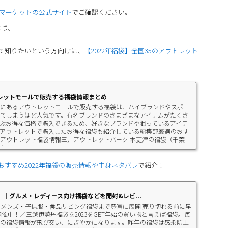
ルマーケットの公式サイト
でご確認ください。
ょう。
て知りたいという方向けに、
【2022年福袋】全国35のアウトレット
トレットモールで販売する福袋情報まとめ
にあるアウトレットモールで販売する福袋は、ハイブランドやスポー
てしまうほど人気です。有名ブランドのさまざまなアイテムがたくさ
ぶお得な価格で購入できるため、好きなブランドや狙っているアイテ
アウトレットで購入したお得な福袋も紹介している編集部厳選のおす
アウトレット福袋情報三井アウトレットパーク 木更津の福袋（千葉
1㎞...
おすすめ2022年福袋の販売情報や中身ネタバレ
で紹介！
版】｜グルメ・レディース向け福袋などを開封&レビ...
ス・メンズ・子供服・食品リビング福袋まで豊富に展開 売り切れる前に早
催中！／三越伊勢丹福袋を2023をGET年始の買い物と言えば福袋。毎
の福袋情報が飛び交い、にぎやかになります。昨年の福袋は感染防止