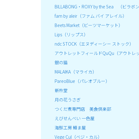
BILLABONG・ROXY by the Sea （
fam by aleir（ファム バイ アレイル）
Beets Market（ビーツマーケット）
Lips（リップス）
ndc STOCK（エヌディーシ－ ストック）
アウトレットフィールドQuQu（アウトレ
銀の猫
MALAIKA（マライカ）
PareoBlue（パレオブルー）
新杵堂
月の花うさぎ
つくだ煮専門店 美食倶楽部
えびせんべい 一色屋
海鮮工房 鰻ま屋
Vege Cul（ベジ・カル）