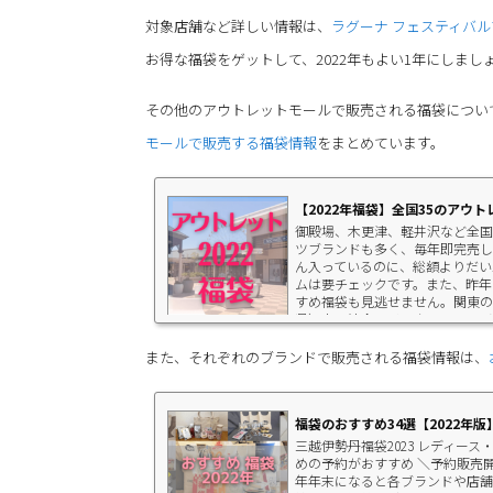
対象店舗など詳しい情報は、
ラグーナ フェスティバ
お得な福袋をゲットして、2022年もよい1年にしまし
その他のアウトレットモールで販売される福袋につい
モールで販売する福袋情報
をまとめています。
【2022年福袋】全国35のアウ
御殿場、木更津、軽井沢など全国
ツブランドも多く、毎年即完売し
ん入っているのに、総額よりだい
ムは要チェックです。また、昨年
すめ福袋も見逃せません。関東の
県）木更津金田インターチェンジから
また、それぞれのブランドで販売される福袋情報は、
福袋のおすすめ34選【2022年
三越伊勢丹福袋2023 レディー
めの予約がおすすめ ＼予約販売開
年年末になると各ブランドや店舗