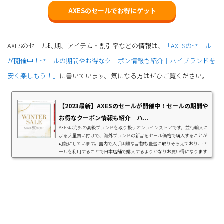
AXESのセールでお得にゲット
AXESのセール時期、アイテム・割引率などの情報は、
「AXESのセール
が開催中！セールの期間やお得なクーポン情報も紹介｜ハイブランドを
安く楽しもう！」
に書いています。気になる方はぜひご覧ください。
【2023最新】AXESのセールが開催中！セールの期間や
お得なクーポン情報も紹介｜ハ...
AXESは海外の高級ブランドを取り扱うオンラインストアです。並行輸入に
よる大量買い付けで、海外ブランドの新品をセール価格で購入することが
可能にしています。国内で入手困難な品物も豊富に取りそろえており、セ
ールを利用することで日本店舗で購入するよりかなりお買い得になります
よ。本記事では、大手ファッション通販サイト「AXES」でただいま開催中
のセール情報やクーポン情報などを紹介します。GUCCIやChloéといった人
気ブランドを豊富に取り扱っているので、欲しかったブランド品をお得に
購入したいなら要チェック。最大80％O...