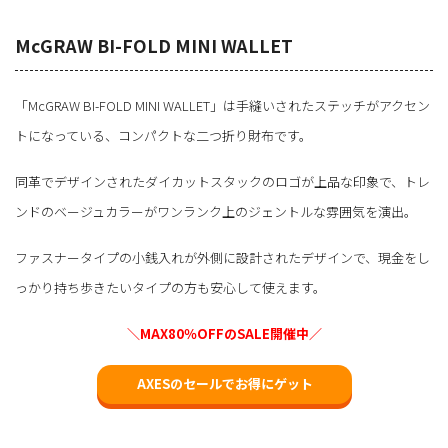
McGRAW BI-FOLD MINI WALLET
「McGRAW BI-FOLD MINI WALLET」は手縫いされたステッチがアクセン
トになっている、コンパクトな二つ折り財布です。
同革でデザインされたダイカットスタックのロゴが上品な印象で、トレ
ンドのベージュカラーがワンランク上のジェントルな雰囲気を演出。
ファスナータイプの小銭入れが外側に設計されたデザインで、現金をし
っかり持ち歩きたいタイプの方も安心して使えます。
＼MAX80％OFFのSALE開催中／
AXESのセールでお得にゲット