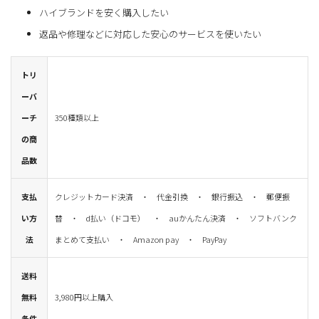
ハイブランドを安く購入したい
返品や修理などに対応した安心のサービスを使いたい
トリ
ーバ
ーチ
350種類以上
の商
品数
支払
クレジットカード決済 ・ 代金引換 ・ 銀行振込 ・ 郵便振
い方
替 ・ d払い（ドコモ） ・ auかんたん決済 ・ ソフトバンク
法
まとめて支払い ・ Amazon pay ・ PayPay
送料
無料
3,980円以上購入
条件