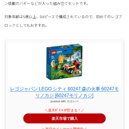
ン搭載のバギーなどが入った組み立てセットです。
対象年齢は5歳以上、84ピースで構成されているので、初めてのレゴブ
ロックとしてもおすすめ。
レゴジャパン LEGO シティ 60247 森の火事 60247モ
リノカジ [60247モリノカジ]
posted with
カエレバ
楽天市場で購入