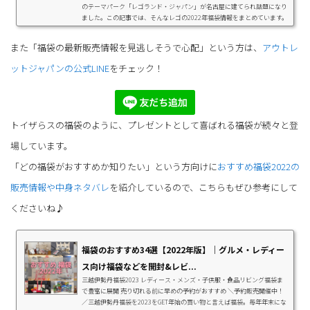
のテーマパーク「レゴランド・ジャパン」が名古屋に建てられ話題になり
ました。この記事では、そんなレゴの2022年福袋情報をまとめています。
お子さんやお孫さんへのプレゼントにピッタリなので、ぜひ参考にしてく
ださいね。ハッピーニューイヤーキャンペーン「レゴストア」「レゴクリ
また「福袋の最新販売情報を見逃しそうで心配」という方は、
アウトレ
ックブリック」「レゴストア楽天市場店」では、2021年12月27日（月）
から「ハッピーニューイヤーキャンペーン...
ットジャパンの公式LINE
をチェック！
トイザらスの福袋のように、プレゼントとして喜ばれる福袋が続々と登
場しています。
「どの福袋がおすすめか知りたい」という方向けに
おすすめ福袋2022の
販売情報や中身ネタバレ
を紹介しているので、こちらもぜひ参考にして
くださいね♪
福袋のおすすめ34選【2022年版】｜グルメ・レディー
ス向け福袋などを開封&レビ...
三越伊勢丹福袋2023 レディース・メンズ・子供服・食品リビング福袋ま
で豊富に展開 売り切れる前に早めの予約がおすすめ ＼予約販売開催中！
／三越伊勢丹福袋を2023をGET年始の買い物と言えば福袋。毎年年末にな