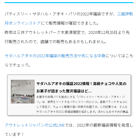
パティスリー・サダハル・アオキ・パリの2022年福袋ですが、
三越伊勢
丹オンラインストア
にて販売情報が確認できました。
昨年は三井アウトレットパーク木更津限定で、2020年12月28日より先
行販売されたので、店舗での販売もあるかもしれません。
サダハルアオキの2022年福袋の販売方法や気になる中身
についてはこち
らでチェック。
サダハルアオキの福袋2022情報！高級チョコや人気の
お菓子が詰まった贅沢福袋はど...
お菓子の本場パリを拠点とする「パティスリー・サダハル・アオキ・パ
リ」は、世界をリードするパティスリーのひとつ。高級ブランドチョコと
して有名で、ちょっと敷居が高い印象のお店です。この記事では、そんな
サダハルアオキの2022年福袋情報を紹介します。ほかにもおすすめの食品
福袋も紹介するので、ぜひチェックしてみてくださいね。サダハルアオキ
福袋2022の販売情報2021年12月1日（水）現在、サダハルアオキ福袋202
アウトレットジャパンの公式LINE
では、2022年の最新福袋情報を発信し
2は三越伊勢丹オンラインストアにて確認できました。また初売りの時期
になると、店頭でも販売が行われているとこ...
ています！