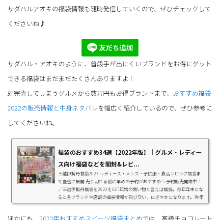
サダハルアオキの福袋情報も随時発信していくので、ぜひチェックして
くださいね♪
サダハル・アオキのように、普段手が出にくいブランドをお得にゲット
できる福袋はまだまだたくさんありますよ！
即完売してしまうグルメから数万円もお得ブランドまで、
おすすめ福袋
2022の販売情報と中身ネタバレ
を幅広く紹介しているので、ぜひ参考に
してくださいね。
福袋のおすすめ34選【2022年版】｜グルメ・レディー
ス向け福袋などを開封&レビ...
三越伊勢丹福袋2023 レディース・メンズ・子供服・食品リビング福袋ま
で豊富に展開 売り切れる前に早めの予約がおすすめ ＼予約販売開催中！
／三越伊勢丹福袋を2023をGET年始の買い物と言えば福袋。毎年年末にな
ると各ブランドや店舗の福袋情報が飛び交い、にぎやかになります。昨年
の福袋は感染防止策として混雑回避するためほとんどが『事前予約制』で
したが、今年は店舗販売を行うブランドやメーカーも！そこで、ヨドバシ
ほかにも、
2022年おすすめスイーツ福袋まとめ
では、高級チョコレート