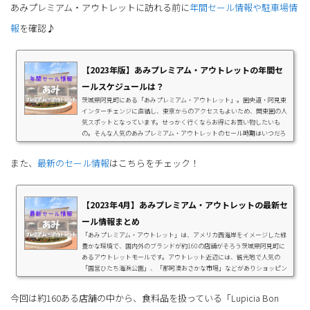
あみプレミアム・アウトレットに訪れる前に
年間セール情報や駐車場情
報
を確認♪
【2023年版】あみプレミアム・アウトレットの年間セ
ールスケジュールは？
茨城県阿見町にある「あみプレミアム・アウトレット」。圏央道・阿見東
インターチェンジに直結し、東京からのアクセスもよいため、関東圏の人
気スポットとなっています。せっかく行くならお得にお買い物したいも
の。そんな人気のあみプレミアム・アウトレットのセール時期はいつだろ
う？と気になっている方も多いでしょう。あみプレミアム・アウトレット
では、「半期に一度のプレミアム・アウトレット バーゲン」が1月と8月に
また、
最新のセール情報
はこちらをチェック！
開催されるだけでなく、毎月のようにセールも開催されています。この記
事では、年間のセール情報とともに、ア...
【2023年4月】あみプレミアム・アウトレットの最新セ
ール情報まとめ
「あみプレミアム・アウトレット」は、アメリカ西海岸をイメージした緑
豊かな環境で、国内外のブランドが約160の店舗がそろう茨城県阿見町に
あるアウトレットモールです。アウトレット近辺には、観光地で人気の
「国営ひたち海浜公園」、「那珂湊おさかな市場」などがありショッピン
グ＆観光と人気のエリアです。同施設では、「Golden Week Special」を、
2023年4月28日（金）～2023年5月7日（日）の日程で開催。季節のアイテ
今回は約160ある店舗の中から、食料品を扱っている「Lupicia Bon
ムから人気ファッションブランド、生活雑貨まで大特価で登場します。ま