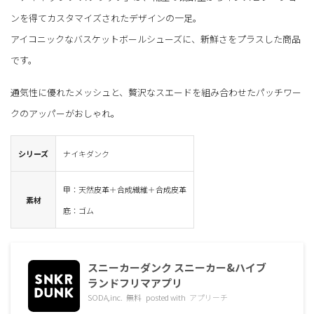
ンを得てカスタマイズされたデザインの一足。
アイコニックなバスケットボールシューズに、新鮮さをプラスした商品
です。
通気性に優れたメッシュと、贅沢なスエードを組み合わせたパッチワー
クのアッパーがおしゃれ。
シリーズ
ナイキダンク
甲：天然皮革＋合成繊維＋合成皮革
素材
底：ゴム
スニーカーダンク スニーカー&ハイブ
ランドフリマアプリ
SODA,inc.
無料
posted with
アプリーチ