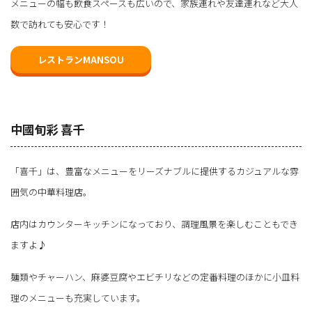
メニューの幅も飲食スペースも広いので、家族連れや友達連れなど大人
数で訪れても安心です！
レストランMANSOU
中國旬彩 喜千
「喜千」は、豊富なメニューをリーズナブルに提供するカジュアルな雰
囲気の中華料理店。
店内はカウンターキッチンになっており、調理風景を楽しむこともでき
ますよ♪
麺類やチャーハン、麻婆豆腐やエビチリなどの定番料理のほかに小皿料
理のメニューも充実しています。