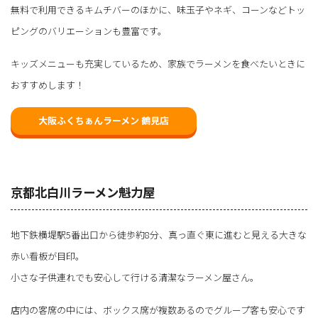
無料で利用できるキムチバーのほかに、味玉子やネギ、コーンなどトッ
ピングのバリエーションも豊富です。
キッズメニューも充実しているため、家族でラーメンを食べたいときに
おすすめします！
大阪ふくちぁんラーメン 鶴見店
京都北白川ラーメン魁力屋
地下鉄横堤駅5番出口から徒歩約8分、真っ直ぐ東に進むと見える大きな
赤い看板が目印。
小さな子供連れでも安心して行ける清潔なラーメン屋さん。
店内の客席の中には、ボックス席が複数あるのでグループ客も安心です