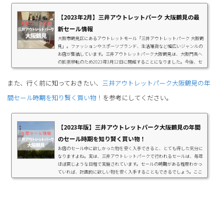
【2023年2月】三井アウトレットパーク 大阪鶴見の最
新セール情報
大阪市鶴見区にあるアウトレットモール「三井アウトレットパーク 大阪鶴
見」。ファッションやスポーツブランド、生活雑貨など幅広いジャンルの
お店が集結しています。三井アウトレットパーク大阪鶴見は、大阪門真へ
の拡張移転のため2023年3月12日に閉館することになりました。今後、セ
ールやイベントなど皆さまに喜んでいただける取り組みを行います。同施
設では2023年2月6日（月）～3月12日（日）の期間中、閉館セール FINAL
また、行く前に知っておきたい、
三井アウトレットパーク大阪鶴見の年
を開催します。季節のアイテムや欲しかった商品を探しに、ぜひお越しく
ださい。「閉館セール FINAL」開催！出...
間セール時期を知り賢く買い物！
を参考にしてください。
【2023年版】三井アウトレットパーク大阪鶴見の年間
のセール時期を知り賢く買い物！
お店のセール中に欲しかった物を安く入手できると、とても得した気分に
なりますよね。実は、三井アウトレットパークで行われるセールは、毎年
ほぼ同じような日程で実施されています。セールの時期がある程度わかっ
ていれば、計画的に欲しい物を安く入手することもできるでしょう。ここ
ではアウトレットの「三井アウトレットパーク大阪鶴見」で実施される年
間のセールスケジュールや、混雑する曜日と時間、交通アクセス情報など
をご紹介します。お買い得な買い物がしたい方はぜひ参考にしてくださ
い。三井アウトレットパーク大阪鶴見は...