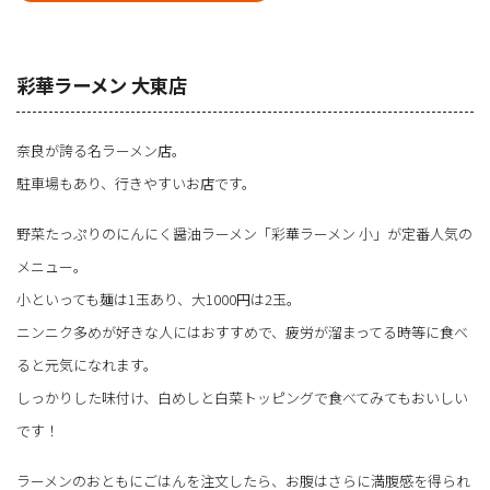
彩華ラーメン 大東店
奈良が誇る名ラーメン店。
駐車場もあり、行きやすいお店です。
野菜たっぷりのにんにく醤油ラーメン「彩華ラーメン 小」が定番人気の
メニュー。
小といっても麺は1玉あり、大1000円は2玉。
ニンニク多めが好きな人にはおすすめで、疲労が溜まってる時等に食べ
ると元気になれます。
しっかりした味付け、白めしと白菜トッピングで食べてみてもおいしい
です！
ラーメンのおともにごはんを注文したら、お腹はさらに満腹感を得られ