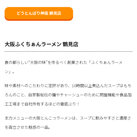
どうとんぼり神座 鶴見店
大阪ふくちぁんラーメン 鶴見店
食の都らしい“大阪の味”を作るべく創業された「ふくちぁんラーメ
ン」。
味や素材へのこだわりに定評があり、10時間以上煮込んだスープはもち
ろんのこと、自家製秘伝の麺やチャーシューのために問屋機能や食品加
工工場まで自社所有するほどの徹底ぶり！
主力メニューの大阪とんこつラーメンは、スープに飲みやすさと濃厚さ
を両立させた魅惑の一品。