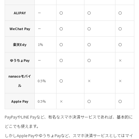
ALIPAY
－
〇
〇
〇
WeChat Pay
－
〇
〇
〇
楽天Edy
1％
〇
〇
〇
ゆうちょPay
－
〇
〇
×
nanacoモバイ
0.5％
〇
×
×
ル
Apple Pay
0.5％
×
〇
〇
PayPayやLINE Payなど、有名なスマホ決済サービスであれば、基本的に
どこでも使えます。
しかしApple PayやゆうちょPayなど、スマホ決済サービスとしてはマイ