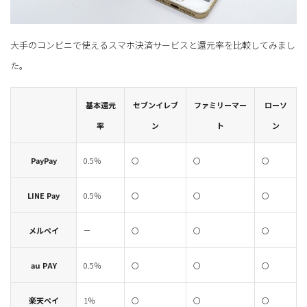
大手のコンビニで使えるスマホ決済サービスと還元率を比較してみまし
た。
基本還元
セブンイレブ
ファミリーマー
ローソ
率
ン
ト
ン
PayPay
0.5％
〇
〇
〇
LINE Pay
0.5％
〇
〇
〇
メルペイ
－
〇
〇
〇
au PAY
0.5％
〇
〇
〇
楽天ペイ
1％
〇
〇
〇