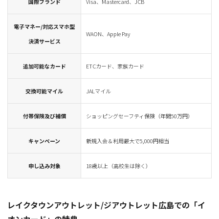
国際ブランド
Visa、Mastercard、JCB
電子マネー/対応スマホ型
WAON、Apple Pay
決済サービス
追加可能なカード
ETCカード、家族カード
交換可能マイル
JALマイル
付帯保険及び補償
ショッピングセーフティ保険（年間50万円）
キャンペーン
新規入会＆利用最大で5,000円相当
申し込み対象
18歳以上（高校生は除く）
レイクタウンアウトレット/ジアウトレット広島での「イ