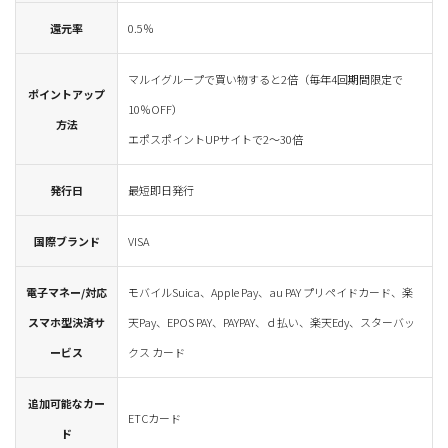
還元率
0.5％
マルイグループで買い物すると2倍（毎年4回期間限定で
ポイントアップ
10％OFF）
方法
エポスポイントUPサイトで2～30倍
発行日
最短即日発行
国際ブランド
VISA
電子マネー/対応
モバイルSuica、Apple Pay、au PAY プリペイドカード、楽
スマホ型決済サ
天Pay、EPOS PAY、PAYPAY、ｄ払い、楽天Edy、スターバッ
ービス
クス カード
追加可能なカー
ETCカード
ド