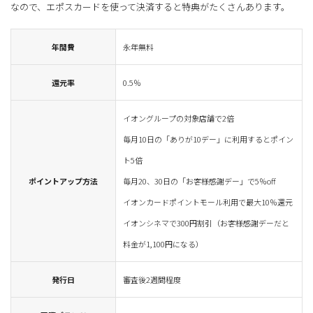
なので、エポスカードを使って決済すると特典がたくさんあります。
年間費
永年無料
還元率
0.5％
イオングループの対象店舗で2倍
毎月10日の「ありが10デー」に利用するとポイン
ト5倍
ポイントアップ方法
毎月20、30日の「お客様感謝デー」で5％off
イオンカードポイントモール利用で最大10％還元
イオンシネマで300円割引（お客様感謝デーだと
料金が1,100円になる）
発行日
審査後2週間程度