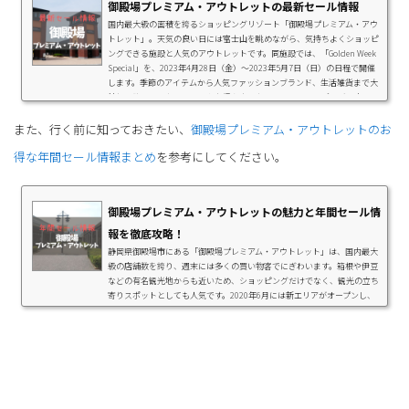
御殿場プレミアム・アウトレットの最新セール情報
国内最大級の面積を誇るショッピングリゾート「御殿場プレミアム・アウ
トレット」。天気の良い日には富士山を眺めながら、気持ちよくショッピ
ングできる施設と人気のアウトレットです。同施設では、「Golden Week
Special」を、2023年4月28日（金）～2023年5月7日（日）の日程で開催
します。季節のアイテムから人気ファッションブランド、生活雑貨まで大
特価！欲しかったアイテムやお得な商品を探しに、ショッピングに出かけ
てみませんか。また、公式アプリでお得なWebクーポン配信中！ファッシ
また、行く前に知っておきたい、
ョン雑貨店の割引や、飲食店での特典など...
御殿場プレミアム・アウトレットのお
得な年間セール情報まとめ
を参考にしてください。
御殿場プレミアム・アウトレットの魅力と年間セール情
報を徹底攻略！
静岡県御殿場市にある「御殿場プレミアム・アウトレット」は、国内最大
級の店舗数を誇り、週末には多くの買い物客でにぎわいます。箱根や伊豆
などの有名観光地からも近いため、ショッピングだけでなく、観光の立ち
寄りスポットとしても人気です。2020年6月には新エリアがオープンし、
アウトレット日本初出店のショップが軒を連ね、ますます目が離せなくな
っています。今回はそんな御殿場プレミアム・アウトレットの特徴と魅
力、年に数回開催されるバーゲンセール情報や年間のバーゲンスケジュー
ルなどを紹介します。御殿場プレミアム・...