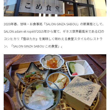
2020年春、甘味・お食事処「SALON GINZA SABOU」の新業態として、
SALON adam et ropéが2015年から育て、ギネス世界最高米である幻の
コシヒカリ『雪ほたか』を美味しく味わえる食堂スタイルのレストラ
ン、「SALON GINZA SABOU こめ食堂」。