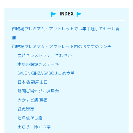
INDEX
御殿場プレミアム・アウトレットでは年中通してセール開
催！
御殿場プレミアム・アウトレット内のおすすめランチ
炭焼きレストラン さわやか
本気の薪焼きステーキ
SALON GINZA SABOU こめ食堂
日本橋 麺屋ま石
静岡ご当地グルメ屋台
大かまど飯 寅福
紅虎厨房
沼津魚がし鮨
田むら 銀かつ亭