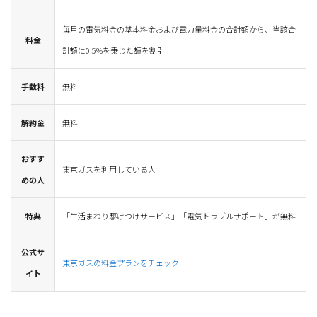
毎月の電気料金の基本料金および電力量料金の合計額から、当該合
料金
計額に0.5%を乗じた額を割引
手数料
無料
解約金
無料
おすす
東京ガスを利用している人
めの人
特典
「生活まわり駆けつけサービス」「電気トラブルサポート」が無料
公式サ
東京ガスの料金プランをチェック
イト