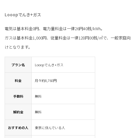
Looopでんき+ガス
電気は基本料金0円、電力量料金は一律26円40銭/kWh。
ガスは基本料金1,000円、従量料金は一律128円00銭/㎥で、一般家庭向
けとなります。
プラン名
Looopでんき+ガス
料金
月々約8,760円
手数料
無料
解約金
無料
おすすめの人
東京に住んでいる人