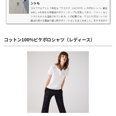
ントも
ゴルフウェアとして有名な「ラコステ（LACOSTE）」のポロシャツ。最近
はおしゃれ好きな若者向けのラインナップも充実しており、ファッショニ
スタたちからも注目されています。この記事では、ラコステポロシャツが
選ばれ続ける理由や選ぶ際のポイントなどをまとめました。おすすめのラ
コステポロシャツも厳選して紹介するので、気になる方はぜひチェックし
てみてくださいね！ラコステポロシャツのこだわり1933年に、ラコステの
創業者ルネ・ラコステが「テニスをするのに長袖は不向きである」と、長
袖シャツの袖を切って半袖にしたことが...
コットン100％ピケポロシャツ（レディース）