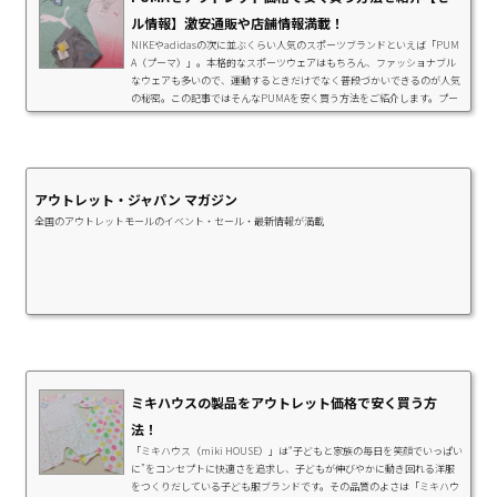
ル情報】激安通販や店舗情報満載！
NIKEやadidasの次に並ぶくらい人気のスポーツブランドといえば「PUM
A（プーマ）」。本格的なスポーツウェアはもちろん、ファッショナブル
なウェアも多いので、運動するときだけでなく普段づかいできるのが人気
の秘密。この記事ではそんなPUMAを安く買う方法をご紹介します。プー
マを安く買う方法プーマをお得にゲットするなら通販サイトがおすすめで
す。お値打ち価格のアイテムがそろうサイトには、期間限定セールなどお
得に買い物をできる方法がたくさんあるんです。ここではプーマがお得に
手に入る方通販を紹介します。GILTで買う ...
アウトレット・ジャパン マガジン
全国のアウトレットモールのイベント・セール・最新情報が満載
ミキハウスの製品をアウトレット価格で安く買う方
法！
「ミキハウス（miki HOUSE）」は“子どもと家族の毎日を笑顔でいっぱい
に”をコンセプトに快適さを追求し、子どもが伸びやかに動き回れる洋服
をつくりだしている子ども服ブランドです。その品質のよさは「ミキハウ