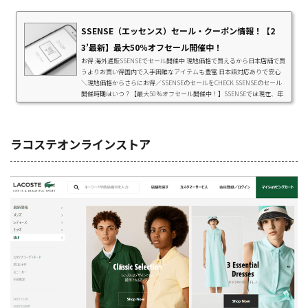
SSENSE（エッセンス）セール・クーポン情報！【2
3’最新】最大50％オフセール開催中！
お得 海外通販SSENSEでセール開催中 現地価格で買えるから日本店舗で買
うよりお買い得国内で入手困難なアイテムも豊富 日本語対応ありで安心
＼現地価格からさらにお得／SSENSEのセールをCHECK SSENSEのセール
開催時期はいつ？【最大50％オフセール開催中！】SSENSEでは現在、年
に2回の大きなセールが始まっています。このセールは年2回開催されま
す。 春夏セール（5月中旬～7月中旬） 秋冬セール（11月中旬～1月中旬）
セールでは取り扱うほとんどのブランドの商品が対象に。割引率もとても
高いので、普段は...
ラコステオンラインストア