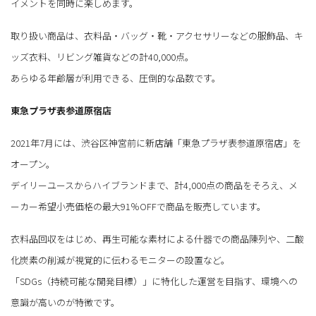
イメントを同時に楽しめます。
取り扱い商品は、衣料品・バッグ・靴・アクセサリーなどの服飾品、キ
ッズ衣料、リビング雑貨などの計40,000点。
あらゆる年齢層が利用できる、圧倒的な品数です。
東急プラザ表参道原宿店
2021年7月には、渋谷区神宮前に新店舗「東急プラザ表参道原宿店」を
オープン。
デイリーユースからハイブランドまで、計4,000点の商品をそろえ、メ
ーカー希望小売価格の最大91％OFFで商品を販売しています。
衣料品回収をはじめ、再生可能な素材による什器での商品陳列や、二酸
化炭素の削減が視覚的に伝わるモニターの設置など。
「SDGs（持続可能な開発目標）」に特化した運営を目指す、環境への
意識が高いのが特徴です。