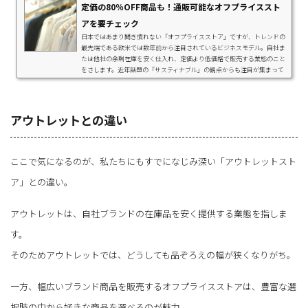
定価の80％OFF商品も！通販可能なオフプライススト
アを要チェック
日本ではあまり聞き慣れない「オフプライスストア」ですが、トレンドの
最先端である欧米では数年前から注目されているビジネスモデル。自社ま
たは他社の余剰在庫を安く仕入れ、定価より低価格で販売する業態のこと
をさします。近年話題の「サスティナブル」の観点からも注目が集まって
います。当記事では、通販可能なオフプライスストアをピックアップして
ご紹介。「どんな特徴があるの？」「アウトレットとの違いは？」「どの
くらい安く購入できるの？」など、気になるポイントをまとめました。オ
フプライスストアとアウトレットスト...
アウトレットとの違い
ここで気になるのが、私たちにもすでになじみ深い「アウトレットスト
ア」との違い。
アウトレットは、自社ブランドの在庫品を安く提供する業態を指しま
す。
そのためアウトレットでは、どうしても品ぞろえの幅が狭くなりがち。
一方、幅広いブランド商品を販売するオフプライスストアは、豊富な選
択肢の中から好きな商品を選べるのが魅力。