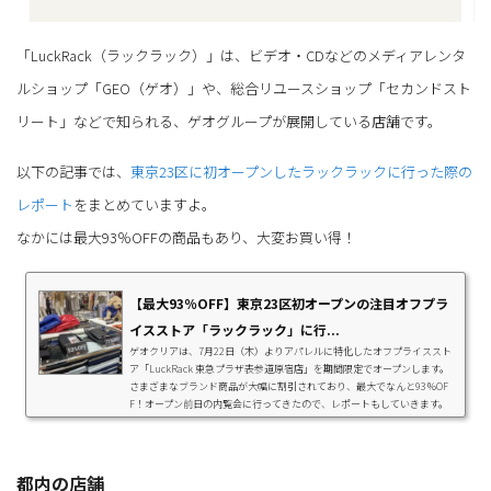
「LuckRack（ラックラック）」は、ビデオ・CDなどのメディアレンタ
ルショップ「GEO（ゲオ）」や、総合リユースショップ「セカンドスト
リート」などで知られる、ゲオグループが展開している店舗です。
以下の記事では、
東京23区に初オープンしたラックラックに行った際の
レポート
をまとめていますよ。
なかには最大93％OFFの商品もあり、大変お買い得！
【最大93％OFF】東京23区初オープンの注目オフプラ
イスストア「ラックラック」に行...
ゲオクリアは、7月22日（木）よりアパレルに特化したオフプライススト
ア「LuckRack 東急プラザ表参道原宿店」を期間限定でオープンします。
さまざまなブランド商品が大幅に割引されており、最大でなんと93％OF
F！オープン前日の内覧会に行ってきたので、レポートもしていきます。
【12月17日まで】ラックラックの2022福袋「LuckRack（ラックラッ
ク）」の2022年福袋が、大丸松坂屋オンラインショップにて販売されま
す！福袋は、キッズ・メンズ・レディースの全7種類！価格も7,700円から
55,000円と幅広いです。代表的なブランドがミックス...
都内の店舗