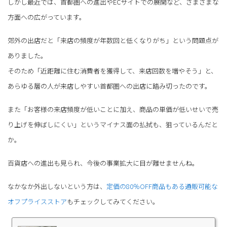
しかし最近では、首都圏への進出やECサイトでの展開など、さまざまな
方面への広がっています。
郊外の出店だと「来店の頻度が年数回と低くなりがち」という問題点が
ありました。
そのため「近距離に住む消費者を獲得して、来店回数を増やそう」と、
あらゆる層の人が来店しやすい首都圏への出店に踏み切ったのです。
また「お客様の来店頻度が低いことに加え、商品の単価が低いせいで売
り上げを伸ばしにくい」というマイナス面の払拭も、狙っているんだと
か。
百貨店への進出も見られ、今後の事業拡大に目が離せませんね。
なかなか外出しないという方は、
定価の80％OFF商品もある通販可能な
オフプライスストア
もチェックしてみてください。