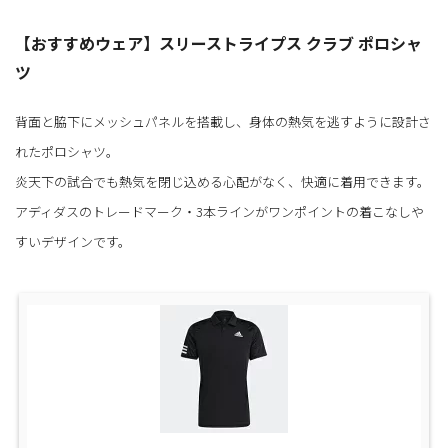
スのアイテムを安くお得に手に入れる方法も詳しく見ていきましょう！最
後まで必見ですよ。アディダスをお得に手に入れるには？アディダスは耐
久性や機能性の高さだけではなく、お...
【おすすめウェア】スリーストライプス クラブ ポロシャ
ツ
背面と脇下にメッシュパネルを搭載し、身体の熱気を逃すように設計さ
れたポロシャツ。
炎天下の試合でも熱気を閉じ込める心配がなく、快適に着用できます。
アディダスのトレードマーク・3本ラインがワンポイントの着こなしや
すいデザインです。