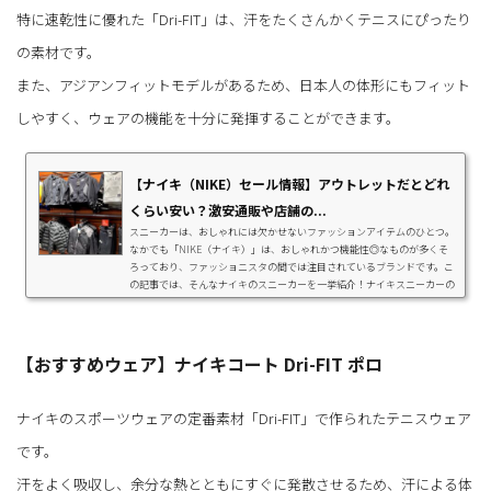
特に速乾性に優れた「Dri-FIT」は、汗をたくさんかくテニスにぴったり
の素材です。
また、アジアンフィットモデルがあるため、日本人の体形にもフィット
しやすく、ウェアの機能を十分に発揮することができます。
【ナイキ（NIKE）セール情報】アウトレットだとどれ
くらい安い？激安通販や店舗の...
スニーカーは、おしゃれには欠かせないファッションアイテムのひとつ。
なかでも「NIKE（ナイキ）」は、おしゃれかつ機能性◎なものが多くそ
ろっており、ファッショニスタの間では注目されているブランドです。こ
の記事では、そんなナイキのスニーカーを一挙紹介！ナイキスニーカーの
選び方も、合わせて紹介しています。毎月300万人以上が利用するスニー
カーフリマアプリ「スニーカーダンク」の情報も。状態の良い中古スニー
カーや、新作スニーカーも出品されていますよ。ナイキスニーカーの選び
方ここでは、ナイキスニーカーの選び方を...
【おすすめウェア】ナイキコート Dri-FIT ポロ
ナイキのスポーツウェアの定番素材「Dri-FIT」で作られたテニスウェア
です。
汗をよく吸収し、余分な熱とともにすぐに発散させるため、汗による体