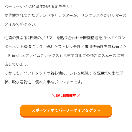
パーリ―ゲイツ30周年記念限定モデル！
歴代愛されてきたブランドキャラクターが、サングラスをかけサマース
タイルで勢ぞろい。
性質の異なる2種類のポリマーを貼り合わせた断面構造を持つバイコン
ポーネント構造により、優れたストレッチ性と着用快適性を兼ね備えた
「Primeflex.プライムフレックス」素材でゴルフの動きにスムーズに対
応しています。
ほかにも、ソフトタッチの着心地に、ムレを軽減する高通気の生地形
状、吸水速乾性に優れた半袖ポロシャツです。
＼SALE開催中／
スポーツデポでパーリーゲイツをゲット