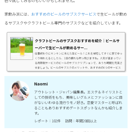
色々試してみるのもいいかもしれません。
家飲み派には、
おすすめのビールのサブスクサービス
で生ビールが飲め
るサブスクやクラフトビール専門のサブスクなどを紹介しています。
クラフトビールのサブスクおすすめを紹介｜ビールサ
ーバーで生ビールが飲めるサー...
仕事終わりにキンキンに冷えた生ビール！これを帰宅してすぐに家でゆっ
くり味わえるとしたら、1日の疲れも吹っ飛びますね。人気が高まってい
る月額制サービスのビールのサブスクリプションで、おうち時間を充実さ
せましょう。ビールのサブスクのメリットや、おすすめの6つのサービス
を紹介します。 早ワザ! この記事でわかること 送料無料のサービスや気に
入ったビールを追加注文できるサービスまでビールのサブスクは魅力がい
っぱい！ ビールのサブスクとは？ 生ビールが飲めるサブスク3選 ク...
Naomi
アウトレット・ジャパン編集長。エステ＆ネイリストと
しての技術をもち、美味しいグルメとファッションに目
がないいわゆる流行りモノ好き。恋愛マスターと呼ばれ
ることもありおすすめデートスポットなんかも紹介しま
す。
レポート：102件 訪問：年間20回以上