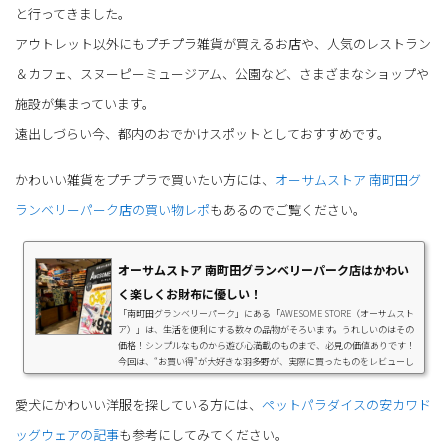
と行ってきました。
アウトレット以外にもプチプラ雑貨が買えるお店や、人気のレストラン
＆カフェ、スヌーピーミュージアム、公園など、さまざまなショップや
施設が集まっています。
遠出しづらい今、都内のおでかけスポットとしておすすめです。
かわいい雑貨をプチプラで買いたい方には、
オーサムストア 南町田グ
ランベリーパーク店の買い物レポ
もあるのでご覧ください。
オーサムストア 南町田グランベリーパーク店はかわい
く楽しくお財布に優しい！
「南町田グランベリーパーク」にある「AWESOME STORE（オーサムスト
ア）」は、生活を便利にする数々の品物がそろいます。うれしいのはその
価格！シンプルなものから遊び心満載のものまで、必見の価値ありです！
今回は、“お買い得"が大好きな羽多野が、実際に買ったものをレビューし
ます。「AWESOME STORE（オーサムストア）」とは？AWESOME STORE
（オーサムストア）は、2014年に原宿表参道に誕生した、低価格の雑貨ブ
愛犬にかわいい洋服を探している方には、
ペットパラダイスの安カワド
ランドです。インテリアや、キッチン雑貨、掃除用品など、生活に必要な
雑貨を取り扱っています。全国に約60店舗...
ッグウェアの記事
も参考にしてみてください。