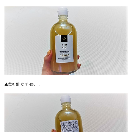
▲飲む酢 ゆず 490ml