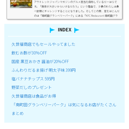
アウトレットジャパンマガジンのグルメ担当を自称しているだーはらで
す。「身体が大きいからいけるだろう」という理由で、少食のわたしは食
べ放題にチャレンジすることになりました。そしてこの度、足をはこんだ
のは「南町田グランベリーパーク」にある「KFC Restaurant 南町田グラ
ンベリーパーク店」。こちらの店舗は、全国でも珍しくケンタッキーの食
べ放題が楽しめる店舗です。ケンタッキーが食べ放題なんて、まさに人生
INDEX
の楽園。今回は、そんなケンタッキー食べ放題をレポートしたいと思いま
す！関東で唯一！KFCのビュッフェ形式レ...
久世福商店でもセールやってました
飲むお酢が30％OFF
国産 黒豆おかき 醤油が20％OFF
ふんわりだるま揚げ 明太子味 399円
塩バナナチップス 595円
野菜だしのプレゼント
久世福商店は食品がお得
「南町田グランベリーパーク」は気になるお店がたくさん
まとめ