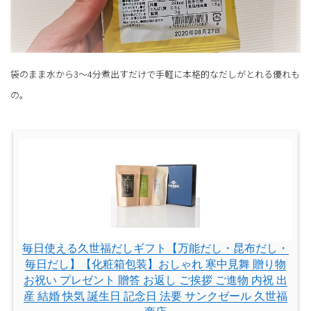
袋のまま水から3～4分煮出すだけで手軽に本格的なだしがとれる優れも
の。
毎日使える久世福だしギフト【万能だし・昆布だし・
毎日だし】【化粧箱包装】おしゃれ 寒中見舞 贈り物
お祝い プレゼント 贈答 お返し ご挨拶 ご進物 内祝 出
産 結婚 快気 誕生日 記念日 法要 サンクゼール 久世福