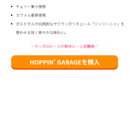
チェリー果汁使用
カラメル麦芽使用
ポルトガルの伝統的なサクランボリキュール「ジンジーニャ」を
思わせる甘く爽やかな味わい。
＼サッポロビールの新作ビール定期便／
HOPPIN’ GARAGEを購入