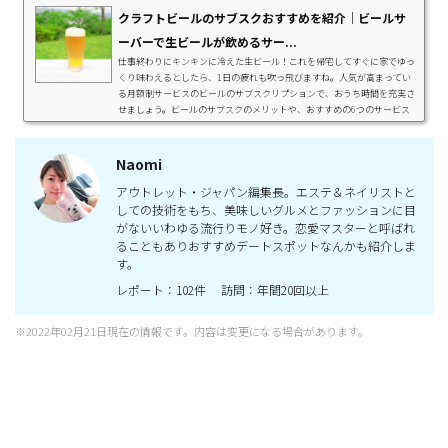
クラフトビールのサブスクおすすめを紹介｜ビールサ
ーバーで生ビールが飲めるサー...
仕事終わりにキンキンに冷えた生ビール！これを帰宅してすぐに家でゆっ
くり味わえるとしたら、1日の疲れも吹っ飛びますね。人気が高まってい
る月額制サービスのビールのサブスクリプションで、おうち時間を充実さ
せましょう。ビールのサブスクのメリットや、おすすめの6つのサービス
を紹介します。 早ワザ! この記事でわかること 送料無料のサービスや気に
入ったビールを追加注文できるサービスまでビールのサブスクは魅力がい
っぱい！ ビールのサブスクとは？ 生ビールが飲めるサブスク3選 ク...
Naomi
アウトレット・ジャパン編集長。エステ＆ネイリストと
しての技術をもち、美味しいグルメとファッションに目
がないいわゆる流行りモノ好き。恋愛マスターと呼ばれ
ることもありおすすめデートスポットなんかも紹介しま
す。
レポート：102件 訪問：年間20回以上
※2022年02月21日現在の情報です。内容は変更になる場合があります。