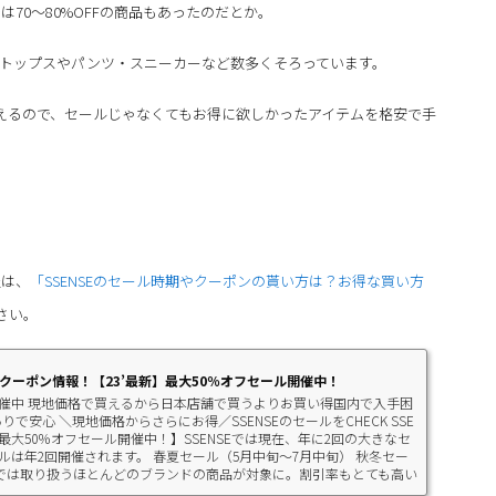
70～80%OFFの商品もあったのだとか。
ムはトップスやパンツ・スニーカーなど数多くそろっています。
えるので、セールじゃなくてもお得に欲しかったアイテムを格安で手
報は、
「SSENSEのセール時期やクーポンの貰い方は？お得な買い方
さい。
・クーポン情報！【23’最新】最大50％オフセール開催中！
ル開催中 現地価格で買えるから日本店舗で買うよりお買い得国内で入手困
で安心 ＼現地価格からさらにお得／SSENSEのセールをCHECK SSE
最大50％オフセール開催中！】SSENSEでは現在、年に2回の大きなセ
は年2回開催されます。 春夏セール（5月中旬～7月中旬） 秋冬セー
ルでは取り扱うほとんどのブランドの商品が対象に。割引率もとても高い