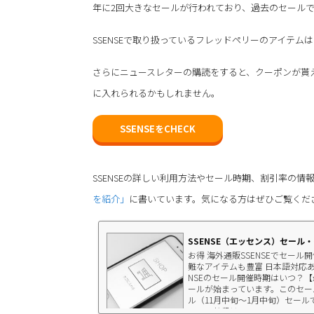
年に2回大きなセールが行われており、過去のセールでは
SSENSEで取り扱っているフレッドペリーのアイテ
さらにニュースレターの購読をすると、クーポンが貰
に入れられるかもしれません。
SSENSEをCHECK
SSENSEの詳しい利用方法やセール時期、割引率の情
を紹介」
に書いています。気になる方はぜひご覧くだ
SSENSE（エッセンス）セール
お得 海外通販SSENSEでセー
難なアイテムも豊富 日本語対応あり
NSEのセール開催時期はいつ？【
ールが始まっています。このセール
ル（11月中旬～1月中旬）セー
ので、普段は...