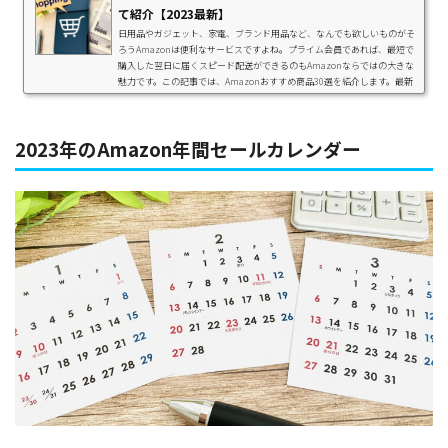
て紹介【2023最新】
日用品やガジェット、家電、ブランド用品など、なんでも欲しいものがそ
ろうAmazonは便利なサービスですよね。プライム会員であれば、最短で
購入した翌日に届くスピード配送ができるのもAmazonならではの大きな
魅力です。この記事では、Amazonおすすめ商品30選を紹介します。最新
の買ってよかったものや便利なアイテムをまとめて紹介しているので、お
買い物の参考にしてみてください。Amazonで買い物をする際には、セー
ルやポイントアップなどのキャンペーン期間を狙うとポイントが多くもら
2023年のAmazon年間セールカレンダー
えますよ。 ポイント12倍 Amazonタイムセー...