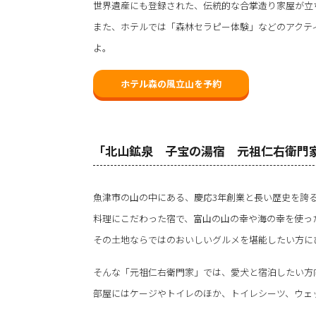
世界遺産にも登録された、伝統的な合掌造り家屋が立
また、ホテルでは「森林セラピー体験」などのアクテ
よ。
ホテル森の風立山を予約
「北山鉱泉 子宝の湯宿 元祖仁右衛門
魚津市の山の中にある、慶応3年創業と長い歴史を誇
料理にこだわった宿で、富山の山の幸や海の幸を使っ
その土地ならではのおいしいグルメを堪能したい方に
そんな「元祖仁右衛門家」では、愛犬と宿泊したい方
部屋にはケージやトイレのほか、トイレシーツ、ウェ