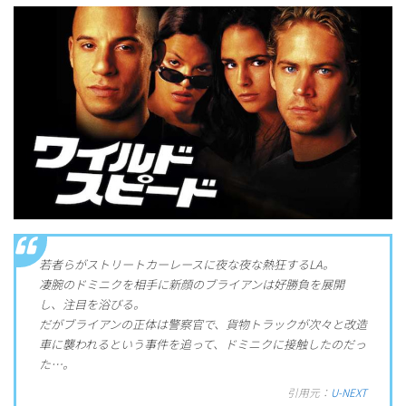
若者らがストリートカーレースに夜な夜な熱狂するLA。
凄腕のドミニクを相手に新顔のブライアンは好勝負を展開
し、注目を浴びる。
だがブライアンの正体は警察官で、貨物トラックが次々と改造
車に襲われるという事件を追って、ドミニクに接触したのだっ
た…。
引用元：
U-NEXT