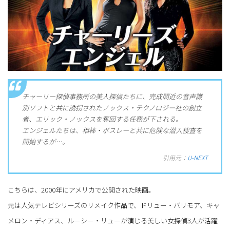
チャーリー探偵事務所の美人探偵たちに、完成間近の音声識
別ソフトと共に誘拐されたノックス・テクノロジー社の創立
者、エリック・ノックスを奪回する任務が下される。
エンジェルたちは、相棒・ボスレーと共に危険な潜入捜査を
開始するが…。
引用元：
U-NEXT
こちらは、2000年にアメリカで公開された映画。
元は人気テレビシリーズのリメイク作品で、ドリュー・バリモア、キャ
メロン・ディアス、ルーシー・リューが演じる美しい女探偵3人が活躍