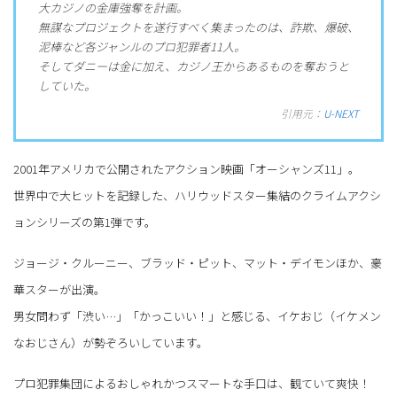
大カジノの金庫強奪を計画。
無謀なプロジェクトを遂行すべく集まったのは、詐欺、爆破、
泥棒など各ジャンルのプロ犯罪者11人。
そしてダニーは金に加え、カジノ王からあるものを奪おうと
していた。
引用元：
U-NEXT
2001年アメリカで公開されたアクション映画「オーシャンズ11」。
世界中で大ヒットを記録した、ハリウッドスター集結のクライムアクシ
ョンシリーズの第1弾です。
ジョージ・クルーニー、ブラッド・ピット、マット・デイモンほか、豪
華スターが出演。
男女問わず「渋い…」「かっこいい！」と感じる、イケおじ（イケメン
なおじさん）が勢ぞろいしています。
プロ犯罪集団によるおしゃれかつスマートな手口は、観ていて爽快！