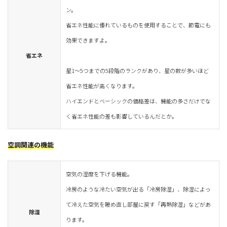
ン。
省エネ性能に優れているものを使用することで、節電にも
効果できますよ。
省エネ
星1～5つまでの5段階のランクがあり、星の数が多いほど
省エネ性能が高くなります。
ハイエンドとベーシックの価格差は、機能の多さだけでな
く省エネ性能の差も影響しているんだとか。
空調関連の機能
空気の湿度を下げる機能。
冷房のような冷たい空気が出る「冷房除湿」、除湿によっ
て冷えた空気を暖め直し部屋に戻す「再熱除湿」などがあ
除湿
ります。