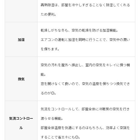
再熱除湿は、部屋を冷やしすぎることなく除湿してくれる
ため便利。
乾燥しがちな冬も、空気の乾燥を防げる加湿機能。
加湿
エアコンの運転と加湿を同時に行うことで、空気中の潤い
を保ちます。
空気の汚れを屋外へ排出し、室内の空気をキレイに保つ機
能。
換気
窓を開けなくて良いので、空気の温度を保ちつつ換気でき
るのが◎。
気流をコントロールして、部屋全体に冷暖房の空気を行き
気流コントロー
渡らせる機能。
ル
部屋全体温度を快適にするのはもちろん、効率よく空調を
することで省エネにも◎。