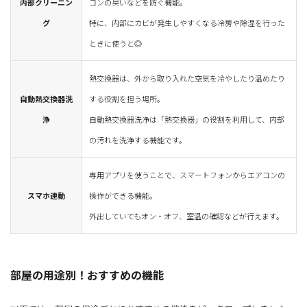
内部クリーニン
コンの臭いなどを防ぐ機能。
グ
特に、内部にカビが発生しやすくなる冷房や除湿を行った
ときに使うと◎
熱交換器は、外から取り入れた空気を冷やしたり温めたり
自動熱交換器洗
する役割を担う場所。
浄
自動熱交換器洗浄は「熱交換器」の役割を利用して、内部
の汚れを洗浄する機能です。
専用アプリを使うことで、スマートフォンからエアコンの
スマホ連動
操作ができる機能。
外出していてもオン・オフ、室温の確認などが行えます。
部屋の用途別！おすすめの機能