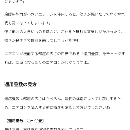
びましょう。
冷暖房能力が小さいエアコンを使用すると、効きが悪いだけでなく電気
代も高くなってしまいます。
逆に能力の大きいものを選ぶと、これまた無駄な電気代がかかったり、
効きが良すぎて体調を崩してしまう可能性も。
エアコンが機能する部屋の広さの目安である「適用畳数」をチェックす
れば、部屋にぴったりのエアコンがわかりますよ。
適用畳数の見方
適応畳数は部屋の広さはもちろん、建物の構造によっても変化するた
め、エアコンを購入する前に構造も確認しておいてくださいね。
【適用畳数：◯～◯畳】
左は木造、右は鉄筋住宅の畳数を表しています。