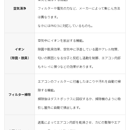
空気清浄
フィルターや電気の力など、メーカーによって集じん方法
は異なります。
なかにはPM2.5に対応しているものも。
空気中にイオンを放出する機能。
イオン
除菌や脱臭効果、空気中に浮遊している菌やアレル物質、
（除菌・脱臭）
匂いの原因となる分子と反応し活動を制御、エアコン内部
もキレイに保つなどの効果があります。
エアコンのフィルターに付着したほこりや汚れを自動で掃
除する機能。
フィルター掃除
掃除後はダストボックスに回収するか、掃除機のように吸
引し屋外に自動で排出します。
送風によってエアコン内部を乾燥させ、カビの繁殖やエア