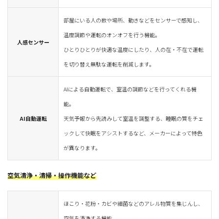
部屋にいる人の数や場所、動きなどをセンサーで感知し、
温度調節や運転のオンオフを行う機能。
人感センサー
ひとりひとりが快適な温度にしたり、人の在・不在で運転
を切り替え無駄な運転を削減します。
AIによる自動運転で、室温の調節などを行ってくれる機
能。
AI自動運転
天気予報から先読みして室温を調整する、睡眠の質をチェ
ックして快眠をアシストするなど、メーカーによって特色
が異なります。
空気清浄・清掃・操作機能など
ほこり・花粉・カビや細菌などのアレル物質を集じんし、
空気を清浄する機能。