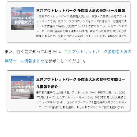
三井アウトレットパーク 多摩南大沢の最新セール情報
「三井アウトレットパーク 多摩南大沢」は、東京・八王子にあるアウトレ
ットパークです。南フランスプロヴァンスをテーマに作られ、幻想的でオ
シャレな雰囲気が特徴。比較的コンパクトな作りながら、人気ブランドや
メーカーが100店舗ほど軒を連ねています。新宿からも電車で30分ほどの
距離にあるため、気軽に行ける人気のアウトレットです。同施設ではアウ
トレットならではのお得なセール「サンプル品＆B品フェア」を、2023年
6月2日（金）～6月7日（水）の日程で開催します。三井ショッピングパー
また、行く前に知っておきたい、
クアプリには施設内で使用できるお得な...
三井アウトレットパーク多摩南大沢の
年間セール情報まとめ
を参考にしてください。
三井アウトレットパーク 多摩南大沢のお得な年間セー
ル情報を紹介！
東京都八王子市にある「三井アウトレットパーク 多摩南大沢」は、2000
年9月にオープンしたアウトレットモールです。2015年11月には大規模な
リニューアルが行われ、さらにパワーアップ！国内外の人気ブランドやメ
ーカーが100店舗ほど軒を連ね、おしゃれなアイテムが何でも揃います。
この記事では、お得なセール情報やオススメのショップ、レストランをは
じめとする施設紹介や混雑状況などを紹介します。三井アウトレットパー
ク 多摩南大沢とは？東京都八王子市にある「三井アウトレットパーク 多
摩南大沢」は、京王相模原線の南大沢駅か...