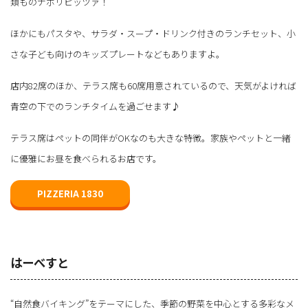
類ものナポリピッツァ！
ほかにもパスタや、サラダ・スープ・ドリンク付きのランチセット、小
さな子ども向けのキッズプレートなどもありますよ。
店内82席のほか、テラス席も60席用意されているので、天気がよければ
青空の下でのランチタイムを過ごせます♪
テラス席はペットの同伴がOKなのも大きな特徴。家族やペットと一緒
に優雅にお昼を食べられるお店です。
PIZZERIA 1830
はーべすと
“自然食バイキング”をテーマにした、季節の野菜を中心とする多彩なメ