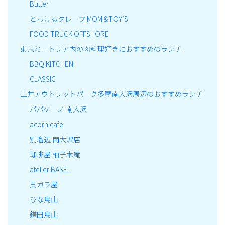
Butter
とろけるクレープ MOMI&TOY’S
FOOD TRUCK OFFSHORE
東京ミートレア内の肉料理好きにおすすめのランチ
BBQ KITCHEN
CLASSIC
三井アウトレットパーク多摩南大沢周辺のおすすめランチ
パパゲーノ 南大沢
acorn cafe
別瑠辺 南大沢店
珈琲屋 柚子木庵
atelier BASEL
貝ガラ屋
ひな鳥山
鎌田鳥山