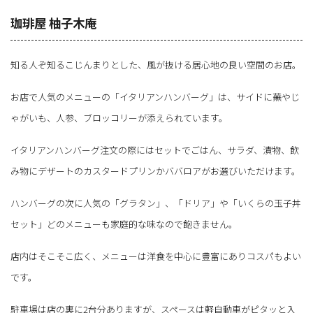
珈琲屋 柚子木庵
知る人ぞ知るこじんまりとした、風が抜ける居心地の良い空間のお店。
お店で人気のメニューの「イタリアンハンバーグ」は、サイドに蕪やじ
ゃがいも、人参、ブロッコリーが添えられています。
イタリアンハンバーグ注文の際にはセットでごはん、サラダ、漬物、飲
み物にデザートのカスタードプリンかババロアがお選びいただけます。
ハンバーグの次に人気の「グラタン」、「ドリア」や「いくらの玉子丼
セット」どのメニューも家庭的な味なので飽きません。
店内はそこそこ広く、メニューは洋食を中心に豊富にありコスパもよい
です。
駐車場は店の裏に2台分ありますが、スペースは軽自動車がピタッと入