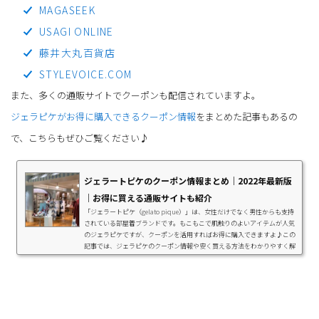
MAGASEEK
USAGI ONLINE
藤井大丸百貨店
STYLEVOICE.COM
また、多くの通販サイトでクーポンも配信されていますよ。
ジェラピケがお得に購入できるクーポン情報
をまとめた記事もあるの
で、こちらもぜひご覧ください♪
ジェラートピケのクーポン情報まとめ｜2022年最新版
｜お得に買える通販サイトも紹介
「ジェラートピケ（gelato pique）」は、女性だけでなく男性からも支持
されている部屋着ブランドです。もこもこで肌触りのよいアイテムが人気
のジェラピケですが、クーポンを活用すればお得に購入できますよ♪この
記事では、ジェラピケのクーポン情報や安く買える方法をわかりやすく解
説します。ジェラートピケ会員限定クーポン情報ジェラートピケ公式サイ
トで「MA CARD」の会員登録をすると、公式サイト内で使用できるポイン
トが貯まります。「MA CARD」とは、ジェラートピケ・スナイデル・ミラ
オーウェンなどのショップで利用できる、...