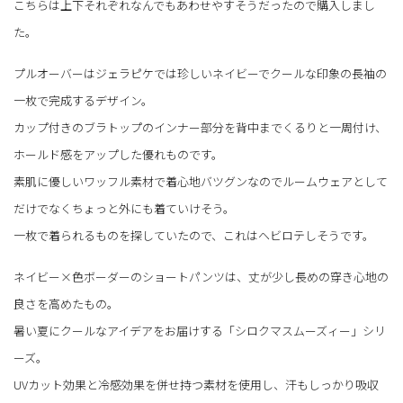
こちらは上下それぞれなんでもあわせやすそうだったので購入しまし
た。
プルオーバーはジェラピケでは珍しいネイビーでクールな印象の長袖の
一枚で完成するデザイン。
カップ付きのブラトップのインナー部分を背中までくるりと一周付け、
ホールド感をアップした優れものです。
素肌に優しいワッフル素材で着心地バツグンなのでルームウェアとして
だけでなくちょっと外にも着ていけそう。
一枚で着られるものを探していたので、これはヘビロテしそうです。
ネイビー×色ボーダーのショートパンツは、丈が少し長めの穿き心地の
良さを高めたもの。
暑い夏にクールなアイデアをお届けする「シロクマスムーズィー」シリ
ーズ。
UVカット効果と冷感効果を併せ持つ素材を使用し、汗もしっかり吸収