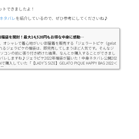
ゲットできましたよ！
身ネタバレ
を紹介しているので、ぜひ参考にしてくださいね♪
2福袋を開封！最大14,520円もお得な中身に感動…
、オシャレで着心地がいい部屋着を販売する「ジェラートピケ（gelat
売されるジェラピケの福袋は、即完売してしまうほど人気です。そんなジ
、パソコンの前に張り付き続けた結果、なんとか購入することができまし
レしますね♪ジェラピケ2022年福袋が届いた！中身ネタバレ公開202
入していた「【LADY’S SIZE】GELATO PIQUE HAPPY BAG 2022＜
届きました。...