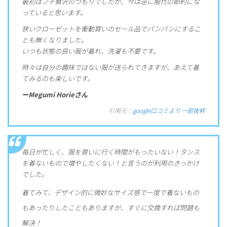
最初はプチ贅沢のつもりでしたが、今は逆に服代の節約にな
っていると思います。
狭いクローゼットを衝動買いのセール品でパンパンにするこ
とも無くなりました。
いつも状態の良い服が着れ、洗濯も不要です。
時々は自分の趣味ではない服が送られてきますが、あえて着
てみるのも楽しいです。
ーMegumi Horieさん
引用元：
google口コミより一部抜粋
毎日が忙しく、服を買いに行く時間がもったいない！タンス
を着ないもので増やしたくない！と言うのが利用のきっかけ
でした。
着てみて、デザイン的に微妙なサイズ感で一度で着ないもの
もあったりしたこともありますが、すぐに交換すれば問題も
解決！