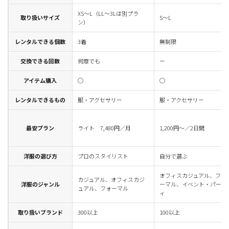
XS～L（LL～3Lは別プラ
取り扱いサイズ
S～L
ン）
レンタルできる個数
3着
無制限
交換できる回数
何度でも
ー
アイテム購入
◯
◯
レンタルできるもの
服・アクセサリー
服・アクセサリー
最安プラン
ライト 7,480円／月
1,200円～／2日間
洋服の選び方
プロのスタイリスト
自分で選ぶ
オフィスカジュアル、フォ
カジュアル、オフィスカジ
洋服のジャンル
ーマル、イベント・パーテ
ュアル、フォーマル
ィ
取り扱いブランド
300以上
100以上