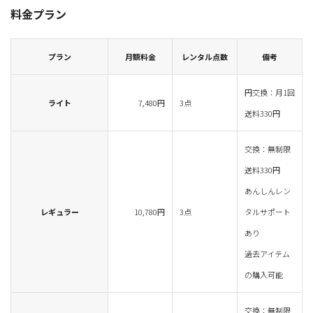
料金プラン
プラン
月額料金
レンタル点数
備考
円交換：月1回
ライト
7,480円
3点
送料330円
交換：無制限
送料330円
あんしんレン
レギュラー
10,780円
3点
タルサポート
あり
過去アイテム
の購入可能
交換：無制限