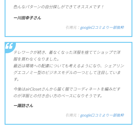
色んなパターンの自分探しができてオススメです！
ー川田幸子さん
引用元：
google口コミより一部抜粋
テレワークが続き、着なくなった洋服を捨ててショップで洋
服を買わなくなりました。
最近は環境への配慮についても考えるようになり、シェアリン
グエコノミー型のビジネスモデルの一つとして注目していま
す。
今後はairClosetさんから届く服でコーディネートを編みだす
のが洋服との付き合い方のベースになりそうです。
ー諏訪さん
引用元：
google口コミより一部抜粋