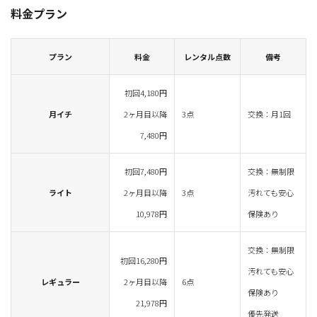
料金プラン
プラン
料金
レンタル点数
備考
初回4,180円
月イチ
2ヶ月目以降
3点
交換：月1回
7,480円
初回7,480円
交換：無制限
ライト
2ヶ月目以降
3点
汚れても安心
10,978円
保険あり
交換：無制限
初回16,280円
汚れても安心
レギュラー
2ヶ月目以降
6点
保険あり
21,978円
優先発送