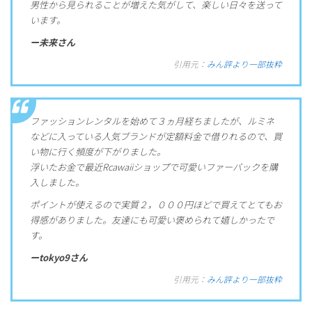
男性から見られることが増えた気がして、楽しい日々を送って
います。
ー未来さん
引用元：
みん評より一部抜粋
ファッションレンタルを始めて３ヵ月経ちましたが、ルミネ
などに入っている人気ブランドが定額料金で借りれるので、買
い物に行く頻度が下がりました。
浮いたお金で最近Rcawaiiショップで可愛いファーバックを購
入しました。
ポイントが使えるので実質２，０００円ほどで買えてとてもお
得感がありました。友達にも可愛い褒められて嬉しかったで
す。
ーtokyo9さん
引用元：
みん評より一部抜粋