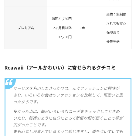
交換：無制限
初回21,780円
汚れても安心
プレミアム
2ヶ月目以降
10点
保険あり
32,780円
優先発送
Rcawaii（アールかわいい）に寄せられるクチコミ
サービスを利用したきっかけは、元々ファッションに興味が
あり、いろいろな会社のファッションを比較して、可愛いと思
ったからです。
良かった点は、毎日いろいろなコーデをチェックしてときめ
いたり、毎週のように自分にとって新鮮な服が届くことで夢が
広がったことです。
夫も心なしか喜んでいるように感じますし、道を歩いていても