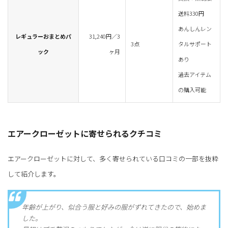
送料330円
あんしんレン
レギュラーおまとめパ
31,240円／3
3点
タルサポート
ック
ヶ月
あり
過去アイテム
の購入可能
エアークローゼットに寄せられるクチコミ
エアークローゼットに対して、多く寄せられている口コミの一部を抜粋
して紹介します。
年齢が上がり、似合う服と好みの服がずれてきたので、始めま
した。