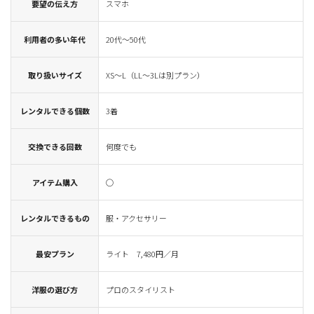
要望の伝え方
スマホ
利用者の多い年代
20代～50代
取り扱いサイズ
XS～L（LL～3Lは別プラン）
レンタルできる個数
3着
交換できる回数
何度でも
アイテム購入
◯
レンタルできるもの
服・アクセサリー
最安プラン
ライト 7,480円／月
洋服の選び方
プロのスタイリスト