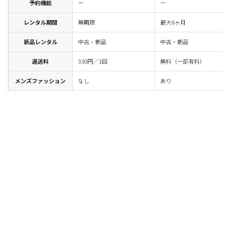
予約機能
ー
ー
レンタル期間
無期限
最大6ヶ月
新品レンタル
中古・新品
中古・新品
返送料
330円／1回
無料（一部有料）
メンズファッション
なし
あり