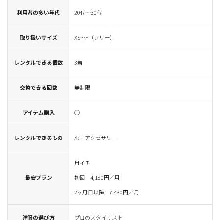
利用者の多い年代
20代～30代
取り扱いサイズ
XS～F（フリー）
レンタルできる個数
3着
交換できる回数
無制限
アイテム購入
◯
レンタルできるもの
服・アクセサリー
月イチ
最安プラン
初回 4,180円／月
2ヶ月目以降 7,480円／月
洋服の選び方
プロのスタイリスト