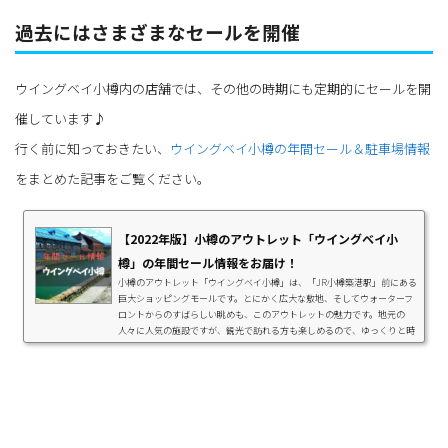
過去にはさまざまなセールを開催
ウイングベイ小樽内の店舗では、その他の時期にも定期的にセールを開
催しています♪
行く前に知っておきたい、
ウイングベイ小樽の年間セール＆駐車場情報
をまとめた記事をご覧ください。
【2022年版】小樽のアウトレット「ウイングベイ小
樽」の年間セール情報をお届け！
小樽のアウトレット「ウイングベイ小樽」は、「JR小樽築港駅」前にある
巨大ショッピングモールです。とにかく広大な敷地、そしてウォーターフ
ロントからのすばらしい眺めも、このアウトレットの魅力です。地元の
人々に人気の施設ですが、観光で訪れる方も楽しめるので、ゆっくりと時
間をかけてまわることをおすすめします。「ウイングベイ小樽」には数々
のブランドアウトレットが集まっています。アウトレットでは、型落ち品
など、正規店には並べられないクオリティの高い商品を、お得なセール価
格で購入可能です。今回は、「ウイング...