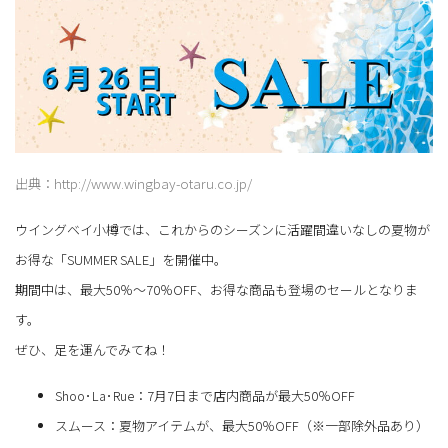
出典：http://www.wingbay-otaru.co.jp/
ウイングベイ小樽では、これからのシーズンに活躍間違いなしの夏物が
お得な「SUMMER SALE」を開催中。
期間中は、最大50％～70％OFF、お得な商品も登場のセールとなりま
す。
ぜひ、足を運んでみてね！
Shoo･La･Rue：7月7日まで店内商品が最大50％OFF
スムース：夏物アイテムが、最大50％OFF（※一部除外品あり）