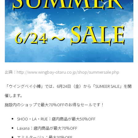
出典：http://www.wingbay-otaru.co.jp/shop/summersale.php
「ウイングベイ小樽」では、6月24日（金）から「SUMEER SALE」を開
催します。
施設内のショップで最大70％OFFのお得なセールです！
SHOO・LA・RUE：店内商品が最大50％OFF
Laxana：店内商品が最大70％OFF
エミルタージュ：最大30％OFF