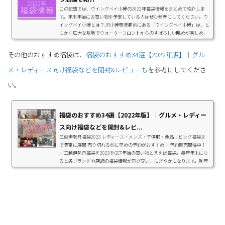
この記事では、ウイングベイ小樽の2022年福袋情報をまとめて紹介しま
す。年末年始にお買い物を予定している人はぜひ参考にしてください。ウ
イングベイ小樽とは？JR小樽築港駅前にある「ウイングベイ小樽」は、と
にかく広大な敷地でウォーターフロントからのすばらしい眺めが楽しめ
る、巨大アウトレットモールです。アウトレットショップのほか、グルメ
やホテル、シネコン、ボウリング場、スポーツクラブなどが入っているた
その他のおすすめ福袋は、
福袋のおすすめ34選【2022年版】｜グル
め、地元の方々に人気の施設ですが、観光で訪れる方にもおすすめなスポ
ットとなっています。2022年福袋の販売店...
メ・レディース向け福袋などを開封&レビューも
を参考にしてくださ
い。
福袋のおすすめ34選【2022年版】｜グルメ・レディー
ス向け福袋などを開封&レビ...
三越伊勢丹福袋2023 レディース・メンズ・子供服・食品リビング福袋ま
で豊富に展開 売り切れる前に早めの予約がおすすめ ＼予約販売開催中！
／三越伊勢丹福袋を2023をGET年始の買い物と言えば福袋。毎年年末にな
ると各ブランドや店舗の福袋情報が飛び交い、にぎやかになります。昨年
の福袋は感染防止策として混雑回避するためほとんどが『事前予約制』で
したが、今年は店舗販売を行うブランドやメーカーも！そこで、ヨドバシ
カメラ、カルディコーヒーファームやシルバニアファミリーなど、毎年話
題になるおすすめ福袋の情報...