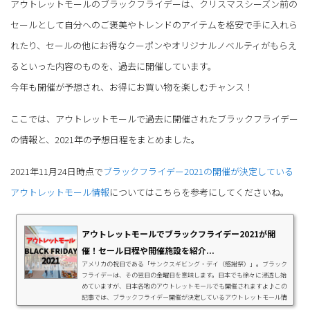
アウトレットモールのブラックフライデーは、クリスマスシーズン前の
セールとして自分へのご褒美やトレンドのアイテムを格安で手に入れら
れたり、セールの他にお得なクーポンやオリジナルノベルティがもらえ
るといった内容のものを、過去に開催しています。
今年も開催が予想され、お得にお買い物を楽しむチャンス！
ここでは、アウトレットモールで過去に開催されたブラックフライデー
の情報と、2021年の予想日程をまとめました。
2021年11月24日時点で
ブラックフライデー2021の開催が決定している
アウトレットモール情報
についてはこちらを参考にしてくださいね。
アウトレットモールでブラックフライデー2021が開
催！セール日程や開催施設を紹介...
アメリカの祝日である「サンクスギビング・デイ（感謝祭）」。ブラック
フライデーは、その翌日の金曜日を意味します。日本でも徐々に浸透し始
めていますが、日本各地のアウトレットモールでも開催されますよ♪この
記事では、ブラックフライデー開催が決定しているアウトレットモール情
報を紹介。また、三井アウトレットパークで開催している冬の大セールに