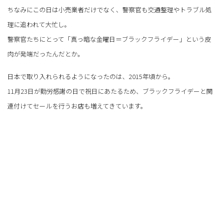
ちなみにこの日は小売業者だけでなく、警察官も交通整理やトラブル処
理に追われて大忙し。
警察官たちにとって「真っ暗な金曜日＝ブラックフライデー」という皮
肉が発端だったんだとか。
日本で取り入れられるようになったのは、2015年頃から。
11月23日が勤労感謝の日で祝日にあたるため、ブラックフライデーと関
連付けてセールを行うお店も増えてきています。