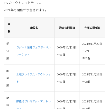
4つのアウトレットモール。
2021年も開催が予想されます。
県
施設名
過去の開催日
今年の開催日
名
愛
2021年11月20日
ラグーナ蒲郡フェスティバル
2020年11月21日
知
～22日
マーケット
～23日
県
※予想
岐
土岐プレミアム・アウトレッ
2020年11月27日
2021年11月26日
阜
ト
～29日
～28日
県
静
御殿場プレミアム・アウトレ
2020年11月27日
2021年11月26日
岡
ット
～29日
～28日