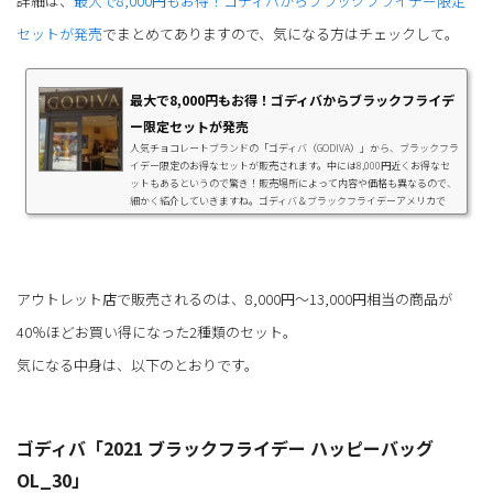
詳細は、
最大で8,000円もお得！ゴディバからブラックフライデー限定
セットが発売
でまとめてありますので、気になる方はチェックして。
最大で8,000円もお得！ゴディバからブラックフライデ
ー限定セットが発売
人気チョコレートブランドの「ゴディバ（GODIVA）」から、ブラックフラ
イデー限定のお得なセットが販売されます。中には8,000円近くお得なセ
ットもあるというので驚き！販売場所によって内容や価格も異なるので、
細かく紹介していきますね。ゴディバ＆ブラックフライデーアメリカで
は、11月の第4木曜日に「感謝祭」という祝日があります。その翌日の金
曜日は「ブラックフライデー」と呼ばれ、大規模なセールが実施されるの
です。最近では、Amazonやイトーヨーカドーが実施しているので、耳に
したことがある方も多いのではないでしょう...
アウトレット店で販売されるのは、8,000円～13,000円相当の商品が
40％ほどお買い得になった2種類のセット。
気になる中身は、以下のとおりです。
ゴディバ「2021 ブラックフライデー ハッピーバッグ
OL_30」