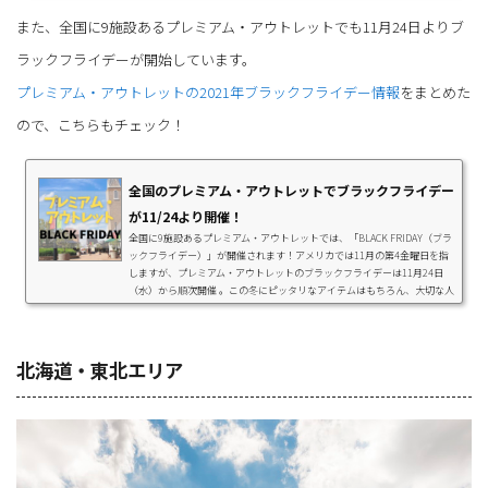
ついても参考にしてくださいね。ブラックフライデー開催2021年11月24
また、全国に9施設あるプレミアム・アウトレットでも11月24日よりブ
日現在、ブラックフライデー開催している、または開催予定中のアウトレ
ットモールは以下の13施設です。（プレミ...
ラックフライデーが開始しています。
プレミアム・アウトレットの2021年ブラックフライデー情報
をまとめた
ので、こちらもチェック！
全国のプレミアム・アウトレットでブラックフライデー
が11/24より開催！
全国に9施設あるプレミアム・アウトレットでは、「BLACK FRIDAY（ブラ
ックフライデー）」が開催されます！アメリカでは11月の第4金曜日を指
しますが、プレミアム・アウトレットのブラックフライデーは11月24日
（水）から順次開催 。この冬にピッタリなアイテムはもちろん、大切な人
へのギフトなど、お得に商品を購入できるチャンスですよ！施設ごとの開
催期間だけでなく、他のアウトレットモールで開催されているブラックフ
ライデーについてもご紹介します。プレミアム・アウトレットのBLACK FR
IDAYプレミアム・アウトレットのブラック...
北海道・東北エリア