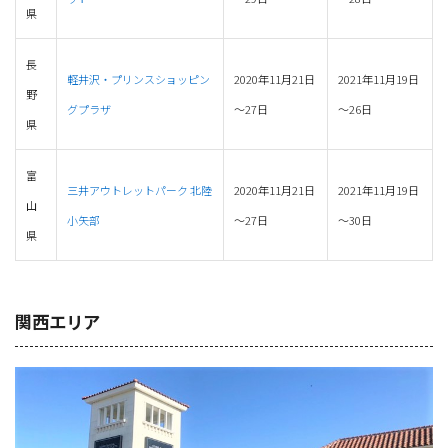
県
長
軽井沢・プリンスショッピン
2020年11月21日
2021年11月19日
野
グプラザ
～27日
～26日
県
富
三井アウトレットパーク 北陸
2020年11月21日
2021年11月19日
山
小矢部
～27日
～30日
県
関西エリア