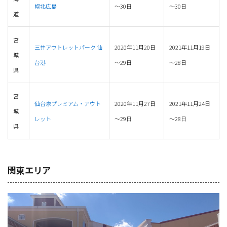
幌北広島
～30日
～30日
道
宮
三井アウトレットパーク 仙
2020年11月20日
2021年11月19日
城
台港
～29日
～28日
県
宮
仙台泉プレミアム・アウト
2020年11月27日
2021年11月24日
城
レット
～29日
～28日
県
関東エリア