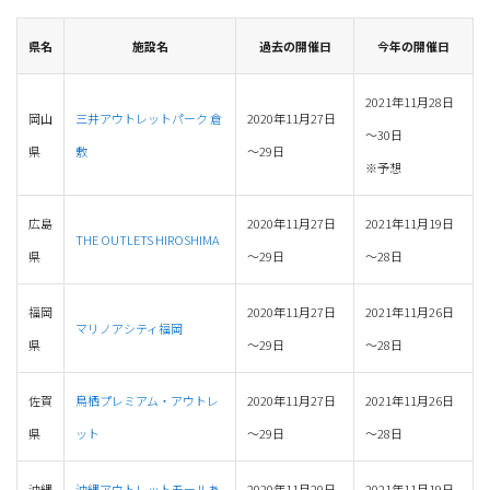
県名
施設名
過去の開催日
今年の開催日
2021年11月28日
岡山
三井アウトレットパーク 倉
2020年11月27日
～30日
県
敷
～29日
※予想
広島
2020年11月27日
2021年11月19日
THE OUTLETS HIROSHIMA
県
～29日
～28日
福岡
2020年11月27日
2021年11月26日
マリノアシティ福岡
県
～29日
～28日
佐賀
鳥栖プレミアム・アウトレ
2020年11月27日
2021年11月26日
県
ット
～29日
～28日
沖縄
沖縄アウトレットモールあ
2020年11月20日
2021年11月19日