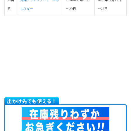
県
しびなー
～29日
～28日
出かけ先でも使える！