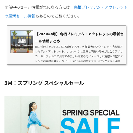
開催中のセール情報が気になる方には、
鳥栖プレミアム・アウトレット
の最新セール情報
もあるのでご覧ください。
【2023年4月】鳥栖プレミアム・アウトレットの最新セ
ール情報まとめ
国内外のブランド約150店舗がそろう、九州最大のアウトレット「鳥栖プ
レミアム・アウトレット」。さわやかな空気と明るい陽光が似合うアメリ
カ・カリフォルニア州南部の美しい街並みをイメージした施設は白壁にオ
レンジの屋根が映え、リゾート気分満点の中でショッピングを楽しめま
す。同施設では「Golden Week Special」を、2023年4月28日（金）～202
3年5月7日（日）の日程で開催します。季節のアイテムから人気ファッシ
ョンブランド、生活雑貨まで大特価！新緑まぶしいこの季節に、ショッピ
ングに出かけてみませんか。「Golden Week ...
3月：スプリング スペシャルセール