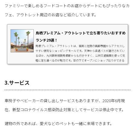
ファミリーで楽しめるフードコートのお店からデートにもぴったりなカ
フェ、アウトレット周辺のお店など紹介しています。
鳥栖プレミアム・アウトレットで立ち寄りたいおすすめ
ランチ29選！
鳥栖プレミアム・アウトレットは、福岡と佐賀の両都市圏からアクセスし
やすい便利なショッピングモールです。天神から直通バスが運行されてい
るほか、九州新幹線新鳥栖駅からも行きやすく、公共交通機関を使って気
軽に足を運べるのが魅力です。空の下でオープンにショップ巡りができる
鳥栖プレミアム・アウトレットは、家族の休日やカップルのデートにもぴ
ったり！ショッピングを楽しんだあとは、ランチタイムにもこだわりたい
ですね。そこで今回は、鳥栖プレミアム・アウトレットを訪れた際におす
すめのランチスポット12選をまとめて...
3.サービス
車椅子やベビーカーの貸し出しサービスもありますが、2020年6月現
在、新型コロナウイルス感染防止対策としてサービスは停止中です。
建物の外であれば、愛犬などのペットも一緒に来場できます。