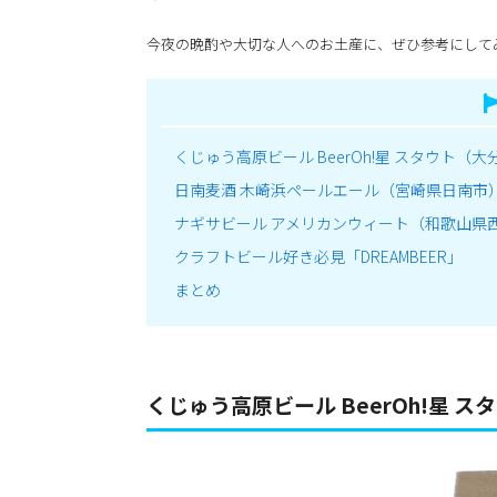
今夜の晩酌や大切な人へのお土産に、ぜひ参考にして
くじゅう高原ビール BeerOh!星 スタウト（
日南麦酒 木崎浜ペールエール（宮崎県日南市
ナギサビール アメリカンウィート（和歌山県
クラフトビール好き必見「DREAMBEER」
まとめ
くじゅう高原ビール BeerOh!星 