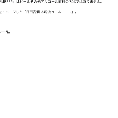
をイメージした「日南麦酒 木崎浜ペールエール」。
た一品。