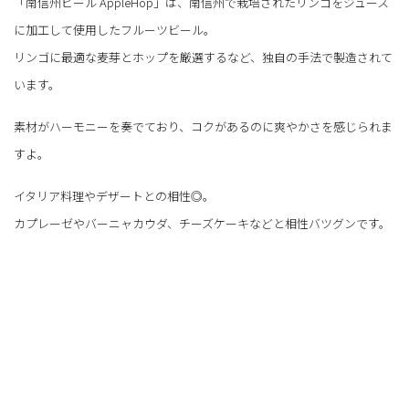
「南信州ビール AppleHop」は、南信州で栽培されたリンゴをジュース
に加工して使用したフルーツビール。
リンゴに最適な麦芽とホップを厳選するなど、独自の手法で製造されて
います。
素材がハーモニーを奏でており、コクがあるのに爽やかさを感じられま
すよ。
イタリア料理やデザートとの相性◎。
カプレーゼやバーニャカウダ、チーズケーキなどと相性バツグンです。