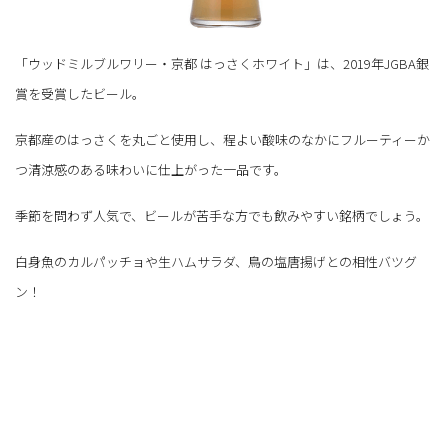
「ウッドミルブルワリー・京都 はっさくホワイト」は、2019年JGBA銀
賞を受賞したビール。
京都産のはっさくを丸ごと使用し、程よい酸味のなかにフルーティーか
つ清涼感のある味わいに仕上がった一品です。
季節を問わず人気で、ビールが苦手な方でも飲みやすい銘柄でしょう。
白身魚のカルパッチョや生ハムサラダ、鳥の塩唐揚げとの相性バツグ
ン！