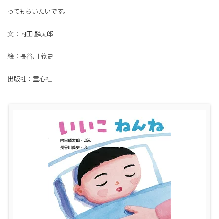
ってもらいたいです。
文：内田 麟太郎
絵：長谷川 義史
出版社：童心社