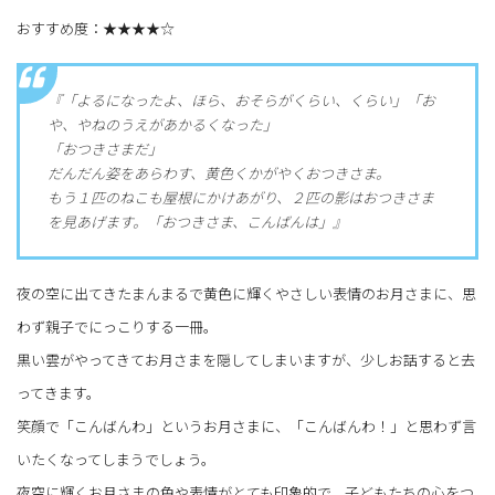
おすすめ度：★★★★☆
『「よるになったよ、ほら、おそらがくらい、くらい」「お
や、やねのうえがあかるくなった」
「おつきさまだ」
だんだん姿をあらわす、黄色くかがやくおつきさま。
もう１匹のねこも屋根にかけあがり、２匹の影はおつきさま
を見あげます。「おつきさま、こんばんは」』
夜の空に出てきたまんまるで黄色に輝くやさしい表情のお月さまに、思
わず親子でにっこりする一冊。
黒い雲がやってきてお月さまを隠してしまいますが、少しお話すると去
ってきます。
笑顔で「こんばんわ」というお月さまに、「こんばんわ！」と思わず言
いたくなってしまうでしょう。
夜空に輝くお月さまの色や表情がとても印象的で、子どもたちの心をつ