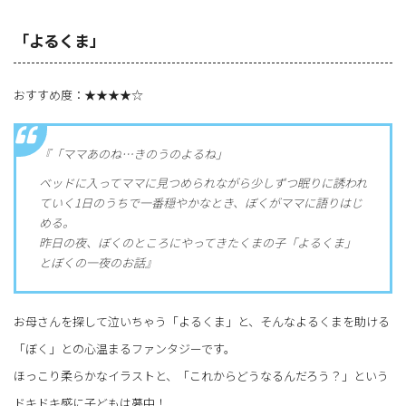
「よるくま」
おすすめ度：★★★★☆
『「ママあのね…きのうのよるね」
ベッドに入ってママに見つめられながら少しずつ眠りに誘われ
ていく1日のうちで一番穏やかなとき、ぼくがママに語りはじ
める。
昨日の夜、ぼくのところにやってきたくまの子「よるくま」
とぼくの一夜のお話』
お母さんを探して泣いちゃう「よるくま」と、そんなよるくまを助ける
「ぼく」との心温まるファンタジーです。
ほっこり柔らかなイラストと、「これからどうなるんだろう？」という
ドキドキ感に子どもは夢中！