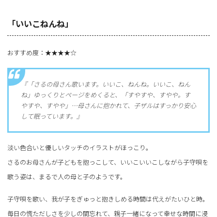
「いいこねんね」
おすすめ度：★★★★☆
『「さるの母さん歌います。いいこ、ねんね。いいこ、ねん
ね」ゆっくりとページをめくると、「すやすや、すやや。す
やすや、すやや」…母さんに抱かれて、子ザルはすっかり安心
して眠っています。』
淡い色合いと優しいタッチのイラストがほっこり。
さるのお母さんが子どもを抱っこして、いいこいいこしながら子守唄を
歌う姿は、まるで人の母と子のようです。
子守唄を歌い、我が子をぎゅっと抱きしめる時間は代えがたいひと時。
毎日の慌ただしさを少しの間忘れて、親子一緒になって幸せな時間に浸