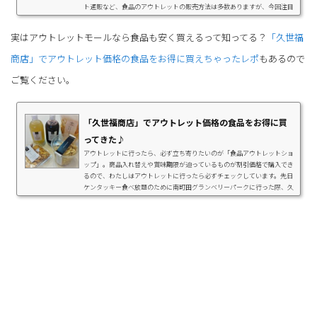
ト通販など、食品のアウトレットの販売方法は多数ありますが、今回注目
するのは、工場で製造後すぐに販売される「工場直売」の商品です。アウ
トレットの中でも個性の強い工場直売の世界と共に、東京で直売を行って
実はアウトレットモールなら食品も安く買えるって知ってる？
「久世福
いるおすすめの工場も紹介していきます。工場直売の魅力とは？工場直売
の商品は、まずなんといっても魅力的...
商店」でアウトレット価格の食品をお得に買えちゃったレポ
もあるので
ご覧ください。
「久世福商店」でアウトレット価格の食品をお得に買
ってきた♪
アウトレットに行ったら、必ず立ち寄りたいのが「食品アウトレットショ
ップ」。商品入れ替えや賞味期限が迫っているものが割引価格で購入でき
るので、わたしはアウトレットに行ったら必ずチェックしています。先日
ケンタッキー食べ放題のために南町田グランベリーパークに行った際、久
世福商店もしっかりチェックしてきたので、紹介しますね。南町田グラン
ベリーパークのグルメスポットと言えばやっぱりここ、関東唯一のケンタ
ッキーフライドチキン食べ放題レポを書いてみました。久世福商店でもセ
ールやってましたこだわりの食材やち...