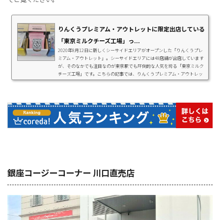
りんくうプレミアム・アウトレットに限定出店している
「東京ミルクチーズ工場」っ...
2020年8月12日に新しくシーサイドエリアがオープンした「りんくうプレ
ミアム・アウトレット」。シーサイドエリアには48店舗が出店しています
が、そのなかでも注目なのが東京駅でも圧倒的な人気を誇る「東京ミルク
チーズ工場」です。こちらの記事では、りんくうプレミアム・アウトレッ
トに期間限定でオープンしたばかりのショップと、東京ミルクチーズ工場
の人気のクッキーについてご紹介します。東京ミルクチーズ工場りんくう
店が期間限定オープン2020年8月12日に東京ミルクチーズ工場りんくう店
がオープンしました。来年夏までの期間...
銀座コージーコーナー 川口直売店