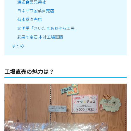
渡辺食品兄弟社
ヨネザワ製菓直売店
菊水堂直売店
文明堂「さいたまあおぞら工房」
彩果の宝石 本社工場直販
まとめ
工場直売の魅力は？