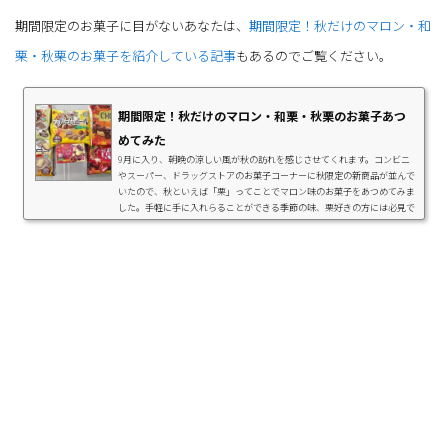
期間限定のお菓子に目がないあなたは、
期間限定！秋だけのマロン・和
栗・秋栗のお菓子を紹介している記事
もあるのでご覧ください。
期間限定！秋だけのマロン・和栗・秋栗のお菓子あつ
めてみた
9月に入り、朝晩の涼しい風が秋の訪れを感じさせてくれます。コンビニ
やスーパー、ドラッグストアのお菓子コーナーに秋限定の新商品が並んで
いたので、秋といえば「栗」ってことでマロン味のお菓子をあつめてみま
した。手軽に手に入れらることができる季節の味、栗好きの方には必見で
す！マロン・和栗・秋栗のお菓子春になれば「いちご味」のお菓子が登場
するように、秋の「マロン味」のお菓子も定番になりつつあります。各お
菓子メーカーから秋限定のマロン味お菓子が発売されているので、わたし
が気になって購入した商品をひとつずつ...