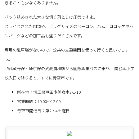
きることも少なくありません。
パック詰めされた大きな切り落としは圧巻ですよ。
スライスされた肉類や、ビッグサイズのベーコン、ハム、コロッケやハ
ンバーグなどの加工品も盛りだくさんです。
専用の駐車場がないので、公共の交通機関を使って行くと良いでしょ
う。
JR武蔵野線・埼京線の武蔵浦和駅から国際興業バスに乗り、 美谷本小学
校入口で降りると、すぐに青空市です。
所在地：埼玉県戸田市美女木7-1-10
営業時間：10:00～12:00
青空市開催日：第2・4土曜日