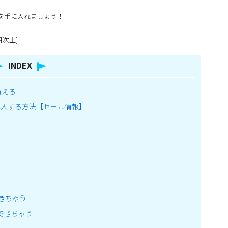
を手に入れましょう！
目次上]
INDEX
買える
購入する方法【セール情報】
きちゃう
できちゃう