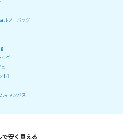
グ
ショルダーバッグ
ag
バッグ
ジュ
リント】
ームキャンバス
ルで安く買える