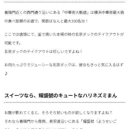
善隣門近くの西門通り沿いにある「中華街大飯店」は横浜中華街最大級
の食べ放題のお店で、席数はなんと最大300名分！
ここでは店頭にて、釜で焼いた本場の味の北京ダックのテイクアウトが
可能です。
北京ダックのテイクアウトは珍しいですよね！
お肉たっぷりでジューシーな北京ダックは、彼女もきっと気に入るはず
♪
スイーツなら、耀盛號のキュートなハリネズミまん
お腹が膨れてくると、そろそろ甘いものが欲しくなりますよね？
それなら善隣門から南側、長安道沿いにある「耀盛號（ようせいご