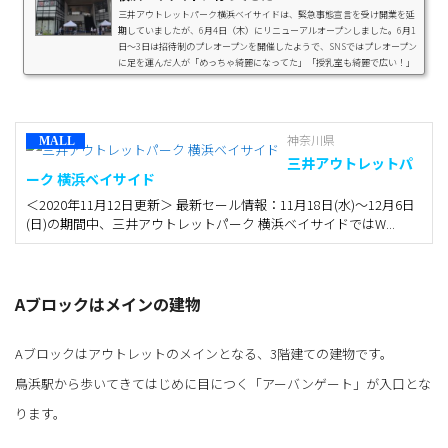
三井アウトレットパーク横浜ベイサイドは、緊急事態宣言を受け開業を延
期していましたが、6月4日（木）にリニューアルオープンしました。6月1
日～3日は招待制のプレオープンを開催したようで、SNSではプレオープン
に足を運んだ人が「めっちゃ綺麗になってた」「授乳室も綺麗で広い！」
「広くて迷子になった笑」などの投稿が話題に。開業直後の三井アウトレ
ットパーク横浜ベイサイドへ足を運んでみたので、レポートします。三井
アウトレットパーク横浜ベイサイドとは「三井アウトレットパーク横浜ベ
イサイド」は、神奈川県横浜市金沢区...
神奈川県
三井アウトレットパ
ーク 横浜ベイサイド
＜2020年11月12日更新＞ 最新セール情報：11月18日(水)～12月6日
(日)の期間中、三井アウトレットパーク 横浜ベイサイドではW...
Aブロックはメインの建物
Aブロックはアウトレットのメインとなる、3階建ての建物です。
鳥浜駅から歩いてきてはじめに目につく「アーバンゲート」が入口とな
ります。