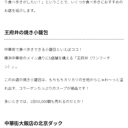
り食べ歩きがしたい！」ということで、いくつか食べ歩きにおすすめの
お店を紹介します。
王府井の焼き小籠包
中華街で食べ歩きできる小籠包といえばココ！
横浜中華街のメイン通りに5店舗を構える「王府井（ワンフーチ
ン）」。
このお店の焼き小籠包は、もちもちカリカリの生地からじゅわ～っと溢
れ出す、コラーゲンたっぷりのスープが絶品です！
多いときでは、1日50,000個も売れるのだとか！
中華街大飯店の北京ダック