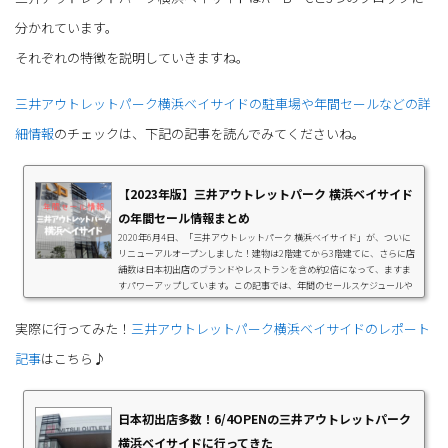
分かれています。
それぞれの特徴を説明していきますね。
三井アウトレットパーク横浜ベイサイドの駐車場や年間セールなどの詳
細情報
のチェックは、下記の記事を読んでみてくださいね。
【2023年版】三井アウトレットパーク 横浜ベイサイド
の年間セール情報まとめ
2020年6月4日、「三井アウトレットパーク 横浜ベイサイド」が、ついに
リニューアルオープンしました！建物は2階建てから3階建てに、さらに店
舗数は日本初出店のブランドやレストランを含め約2倍になって、ますま
すパワーアップしています。この記事では、年間のセールスケジュールや
混雑する時期、駐車場などの情報を中心に、オススメのショップやレスト
ランについての情報をまとめています。新しく生まれ変わった「三井アウ
実際に行ってみた！
三井アウトレットパーク横浜ベイサイドのレポート
トレットパーク 横浜ベイサイド」を満喫するために、ぜひチェックしてみ
てください。三井アウトレットパーク ...
記事
はこちら♪
日本初出店多数！6/4OPENの三井アウトレットパーク
横浜ベイサイドに行ってきた