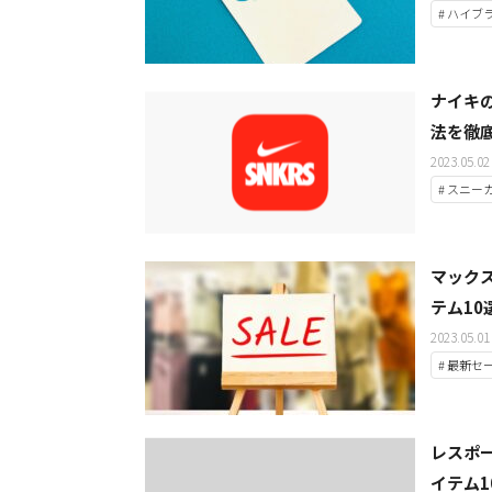
# ハイブ
ナイキ
法を徹
2023.05.02
# スニー
マック
テム10
2023.05.01
# 最新セ
レスポ
イテム1