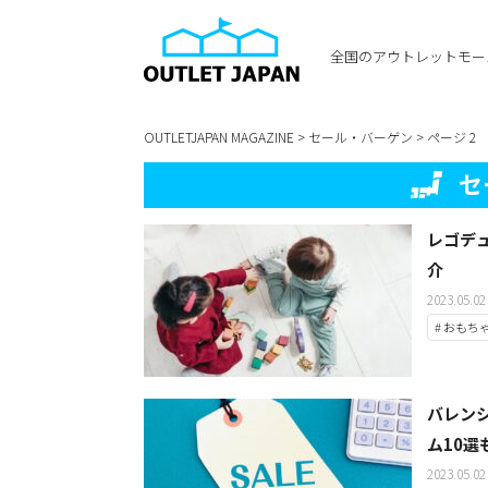
全国のアウトレットモー
OUTLETJAPAN MAGAZINE
>
セール・バーゲン
>
ページ 2
セ
レゴデ
介
2023.05.02
# おもち
バレン
ム10選
2023.05.02