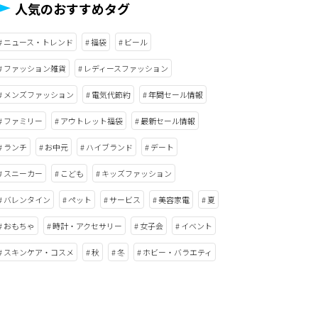
人気のおすすめタグ
ニュース・トレンド
福袋
ビール
ファッション雑貨
レディースファッション
メンズファッション
電気代節約
年間セール情報
ファミリー
アウトレット福袋
最新セール情報
ランチ
お中元
ハイブランド
デート
スニーカー
こども
キッズファッション
バレンタイン
ペット
サービス
美容家電
夏
おもちゃ
時計・アクセサリー
女子会
イベント
スキンケア・コスメ
秋
冬
ホビー・バラエティ