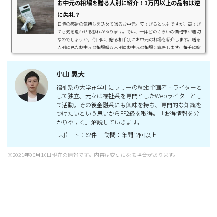
お中元の相場を贈る人別に紹介！1万円以上の品物は逆
に失礼？
日頃の感謝の気持ちを込めて贈るお中元。安すぎると失礼ですが、高すぎ
ても気を遣わせる恐れがあります。では、一体どのくらいの価格帯が適切
なのでしょうか。今回は、贈る相手別にお中元の相場を紹介します。贈る
人別に見たお中元の相場贈る人別にお中元の相場を説明します。相手に贈
る前にお中元とお歳暮の違いについて確認しておきたい方はお中元・お歳
暮とは？それぞれの意味や違い、マナーなどを紹介の記事でお中元とお歳
暮の相場の違いについてもを紹介しています。親戚に贈る場合両親や義実
小山 晃大
家などの親戚にお中元を贈る場合は、3...
福祉系の大学在学中にフリーのWeb企画者・ライターと
して独立。元々は福祉系を専門としたWebライターとし
て活動。その後金融系にも興味を持ち、専門的な知識を
つけたいという思いからFP2級を取得。「お得情報を分
かりやすく」解説していきます。
レポート：62件 訪問：年間12回以上
※2021年06月16日現在の情報です。内容は変更になる場合があります。