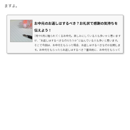
ますよ。
お中元のお返しはするべき？お礼状で感謝の気持ちを
伝えよう！
7月や8月に贈られてくるお中元。楽しみにしている人も多いかと思います
が、“お返しはするべきなのだろうか”と悩んでいる人も多いと思います。
そこで今回は、お中元をもらった場合、お返しはするべきなのか説明しま
す。お中元をもらったらお返しはするべき？基本的に、お中元をもらって
もお返しをする必要はありません。お返しではなく、ハガキや手紙でお礼
状を書くのがマナーです。お中元が届いた旨と感謝の気持ちを書いて、お
礼状を相手宛に出しましょう。お礼状の書き方がわからない方にはお中元
をいただいたときのお礼状の書き方！9...