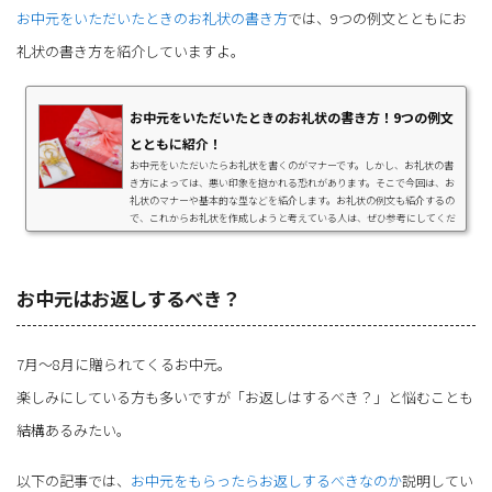
お中元をいただいたときのお礼状の書き方
では、9つの例文とともにお
礼状の書き方を紹介していますよ。
お中元をいただいたときのお礼状の書き方！9つの例文
とともに紹介！
お中元をいただいたらお礼状を書くのがマナーです。しかし、お礼状の書
き方によっては、悪い印象を抱かれる恐れがあります。そこで今回は、お
礼状のマナーや基本的な型などを紹介します。お礼状の例文も紹介するの
で、これからお礼状を作成しようと考えている人は、ぜひ参考にしてくだ
さい。お中元のお礼状に関するマナーお礼状を書く場合は、これから紹介
する4つのマナーを守りましょう。ハガキか手紙で送るお礼状は、"ハガキ
か手紙"で送りましょう。送る相手が、親しい人や身内であれば、電話や
メールなどでも構いません。...
お中元はお返しするべき？
7月～8月に贈られてくるお中元。
楽しみにしている方も多いですが「お返しはするべき？」と悩むことも
結構あるみたい。
以下の記事では、
お中元をもらったらお返しするべきなのか
説明してい