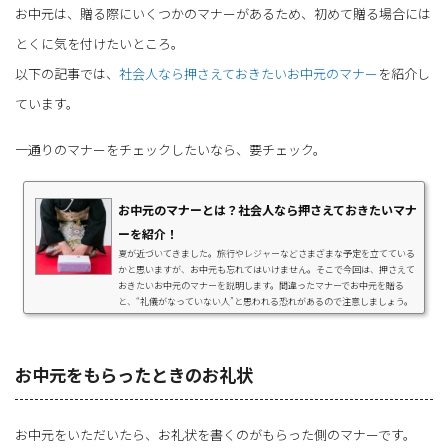
お中元は、贈る際にいくつかのマナーがあるため、初めて贈る場合には
とくに気を付けたいところ。
以下の記事では、
社会人なら押さえておきたいお中元のマナー
を紹介し
ています。
一通りのマナーをチェックしたいなら、要チェック。
お中元のマナーとは？社会人なら押さえておきたいマナ
ーを紹介！
夏が近づいてきました。旅行やレジャーなどさまざまな予定を立てている
かと思いますが、お中元も忘れてはいけません。そこで今回は、押さえて
おきたいお中元のマナーを説明します。間違ったマナーでお中元を贈る
と、“礼儀がなっていない人”と思われる恐れがあるので注意しましょう。
お中元を贈る適切な時期お中元を贈る場合は、必ず時期を守りましょう。
エリア別に見たお中元の時期は以下の通りです。エリアお中元の時期北海
道7月中旬～8月15日東北・関東7月初旬～7月15日北陸・7月初旬～7月15
日 ・7月15日～8月15日 ※地域によって具体...
お中元をもらったときのお礼状
お中元をいただいたら、お礼状を書くのがもらった側のマナーです。