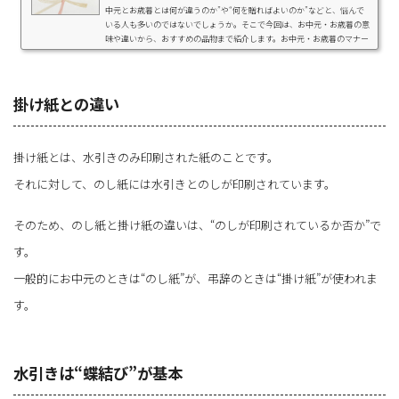
中元とお歳暮とは何が違うのか”や“何を贈ればよいのか”などと、悩んで
いる人も多いのではないでしょうか。そこで今回は、お中元・お歳暮の意
味や違いから、おすすめの品物まで紹介します。お中元・お歳暮のマナー
についても説明するので、失礼のないよう感謝を伝えたいという人もぜひ
参考にしてください。お中元とお歳暮についてお中元とお歳暮の概要を説
明します。お中元とはお中元とは、日頃お世話になっている方々に感謝の
気持ちと健康を願う気持ちを込めて、品...
掛け紙との違い
掛け紙とは、水引きのみ印刷された紙のことです。
それに対して、のし紙には水引きとのしが印刷されています。
そのため、のし紙と掛け紙の違いは、“のしが印刷されているか否か”で
す。
一般的にお中元のときは“のし紙”が、弔辞のときは“掛け紙”が使われま
す。
水引きは“蝶結び”が基本