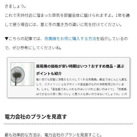
きましょう。
これで天井付近に溜まった空気を部屋全体に届けられますよ。1年を通
して使う場合には、夏と冬の置き方の違いに気を付けてください。
▼こちらの記事では、
扇風機をお得に購入する方法
を紹介しているの
で、ぜひ参考にしてくださいね。
扇風機の価格が安い時期はいつ？おすすめ商品・選ぶ
ポイントも紹介
暑い日でも部屋に涼風をもたらしてくれる扇風機。最近ではどんどん進化
して、スタイリッシュなデザインや高性能のものが多数販売されていま
す。しかし「高性能でおしゃれなのはいいけれど高いのはイヤ」「扇風機
はできるだけ安く買いたい」と思う人も多いのではないでしょうか。この
記事では、扇風機をお得に購入する方法としてアウトレット家電を紹介し
ています。おすすめする理由や中古品との違い、用途に合わせた扇風機の
選び方、アウトレット家電が買える店や通販について解説しています。今
年の扇風機選びで迷っている方、できる...
電力会社のプランを見直す
最も効果的な方法は、電力会社のプランを見直すこと。