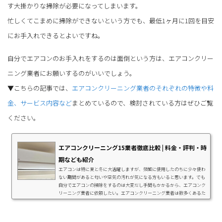
す大掛かりな掃除が必要になってしまいます。
忙しくてこまめに掃除ができないという方でも、最低1ヶ月に1回を目安
にお手入れできるとよいですね。
自分でエアコンのお手入れをするのは面倒という方は、エアコンクリー
ニング業者にお願いするのがいいでしょう。
▼こちらの記事では、
エアコンクリーニング業者のそれぞれの特徴や料
金、サービス内容など
まとめているので、検討されている方はぜひご覧
ください。
エアコンクリーニング15業者徹底比較 | 料金・評判・時
期なども紹介
エアコンは特に夏と冬に大活躍しますが、頻繁に使用したのちに少々使わ
ない期間があると匂いや空気の汚れが気になる方もいると思います。でも
自分でエアコンの掃除をするのは大変だし手間もかかるから、エアコンク
リーニング業者に依頼したい。エアコンクリーニング業者は数多くあるた
め、どこの業者がいいのか、費用はどれぐらいが目安なのかなど、はじめ
て利用する方は気になる点が多いですよね。エアコンクリーニング業者に
依頼したあとに、作業の質に納得できない・クオリティに対して料金が高