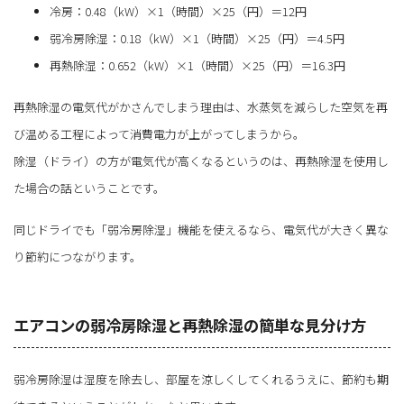
冷房：0.48（kW）×1（時間）×25（円）＝12円
弱冷房除湿：0.18（kW）×1（時間）×25（円）＝4.5円
再熱除湿：0.652（kW）×1（時間）×25（円）＝16.3円
再熱除湿の電気代がかさんでしまう理由は、水蒸気を減らした空気を再
び温める工程によって消費電力が上がってしまうから。
除湿（ドライ）の方が電気代が高くなるというのは、再熱除湿を使用し
た場合の話ということです。
同じドライでも「弱冷房除湿」機能を使えるなら、電気代が大きく異な
り節約につながります。
エアコンの弱冷房除湿と再熱除湿の簡単な見分け方
弱冷房除湿は湿度を除去し、部屋を涼しくしてくれるうえに、節約も期