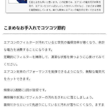
を抱える方も多いと思います。この記事では、エアコンの電気代の計算方
法や、エアコンをつけっぱなしにした方がいいのかなど、さまざまな疑問
を徹底解説しています。誰でも簡単にエアコンの電気代を安くできる方法
も紹介しているので参考にしてください。最新のエアコンと10年前、20年
前のエアコンの電気代も比較しているので、エアコンの買い替えを検討し
ている方は必見です！ この記事でわかること それぞれ気になる話題をタ
ップすると該当の見出しに...
こまめなお手入れでコツコツ節約
エアコンのフィルターが汚れていると空気の循環効率が悪くなり、余計
な電力を消費することになります。
定期的にフィルターを掃除して、清潔な状態を保つように心掛けてみて
ください。
エアコン本来のパフォーマンスを発揮できるようになり、無駄な電気代
をカットできます。
頻度は2週間に1回が目安です。
掃除機や水洗いでフィルターの汚れをきれいに落としましょう。
面倒だからといって先送りにしていると汚れが落ちにくくなり、ますま