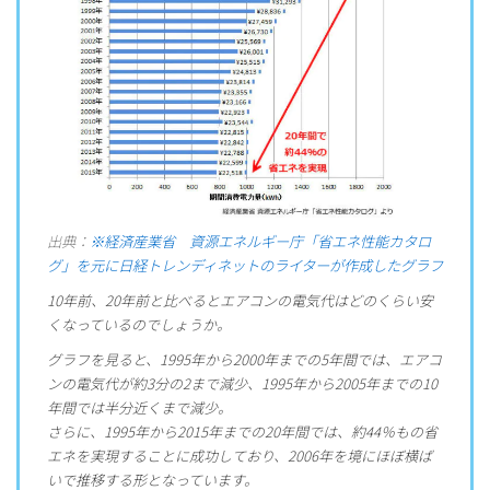
出典：
※経済産業省 資源エネルギー庁「省エネ性能カタロ
グ」を元に日経トレンディネットのライターが作成したグラフ
10年前、20年前と比べるとエアコンの電気代はどのくらい安
くなっているのでしょうか。
グラフを見ると、1995年から2000年までの5年間では、エアコ
ンの電気代が約3分の2まで減少、1995年から2005年までの10
年間では半分近くまで減少。
さらに、1995年から2015年までの20年間では、約44％もの省
エネを実現することに成功しており、2006年を境にほぼ横ば
いで推移する形となっています。