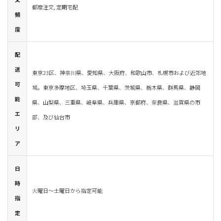
都度注文, 定期宅配
頻
度
配
送
東京23区、神奈川県、愛知県、大阪府、和歌山市、札幌市および近郊地
可
域。東京多摩地区、埼玉県、千葉県、茨城県、栃木県、群馬県、静岡
能
県、山梨県、三重県、岐阜県、兵庫県、京都府、奈良県、滋賀県の市
エ
部、及び仙台市
リ
ア
日
時
火曜日～土曜日から指定可能
指
定