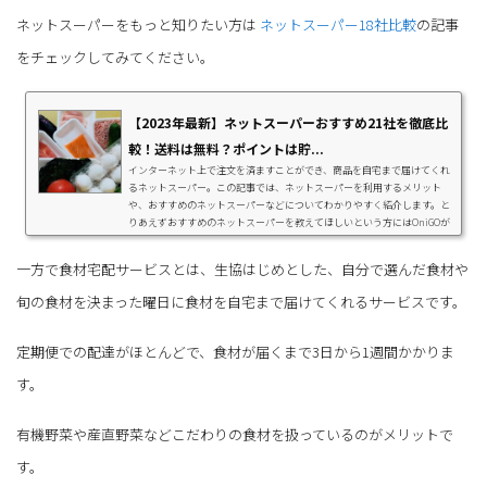
ネットスーパーをもっと知りたい方は
ネットスーパー18社比較
の記事
をチェックしてみてください。
【2023年最新】ネットスーパーおすすめ21社を徹底比
較！送料は無料？ポイントは貯...
インターネット上で注文を済ますことができ、商品を自宅まで届けてくれ
るネットスーパー。この記事では、ネットスーパーを利用するメリット
や、おすすめのネットスーパーなどについてわかりやすく紹介します。と
りあえずおすすめのネットスーパーを教えてほしいという方にはOniGOが
おすすめ。普通の宅配スーパーは配達に1日程要しますが、オニゴーなら
最短10分で届きますお家まで食材が届きます。今なら25%オフクーポン配
一方で食材宅配サービスとは、生協はじめとした、自分で選んだ食材や
布中！下記からアプリをダウンロードして、クーポンコード「SD23」を
入力しましょう。宅配ネットスーパーOniGO - ...
旬の食材を決まった曜日に食材を自宅まで届けてくれるサービスです。
定期便での配達がほとんどで、食材が届くまで3日から1週間かかりま
す。
有機野菜や産直野菜などこだわりの食材を扱っているのがメリットで
す。