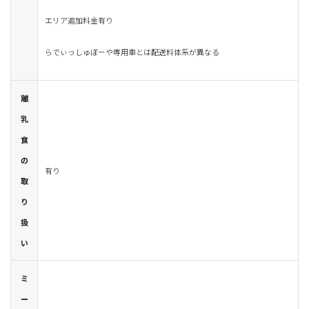
エリア追加料金有り
らでぃっしゅぼーや専用車とは配送料体系が異なる
離
乳
食
の
有り
取
り
扱
い
ミ
ー