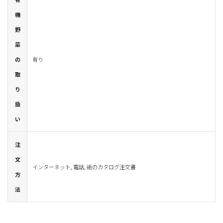
機
野
菜
の
有り
取
り
扱
い
注
文
インターネット, 電話, 紙のカタログ注文書
方
法