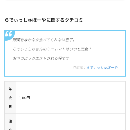
らでぃっしゅぼーやに関するクチコミ
野菜をなかなか食べてくれない息子。
らでぃっしゅさんのミニトマトはいつも完食！
おやつにリクエストされる程です。
引用元：
らでぃっしゅぼーや
年
会
1,100円
費
注
文