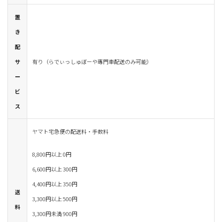
置
き
配
サ
有り（らでぃっしゅぼーや專門車配送のみ可能）
ー
ビ
ス
ヤマト宅急便の配送料・手数料
8,800円以上 0円
6,600円以上 300円
4,400円以上 350円
送
3,300円以上 500円
料
3,300円未満 900円