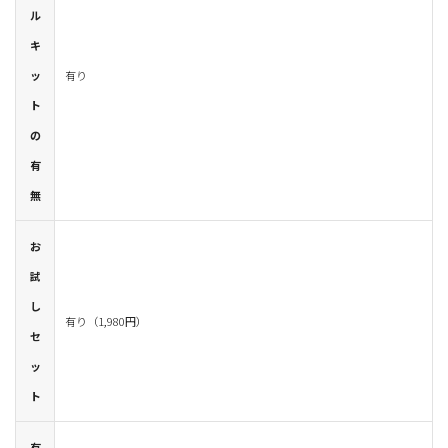
ル
キ
ッ
有り
ト
の
有
無
お
試
し
有り（1,980円）
セ
ッ
ト
有