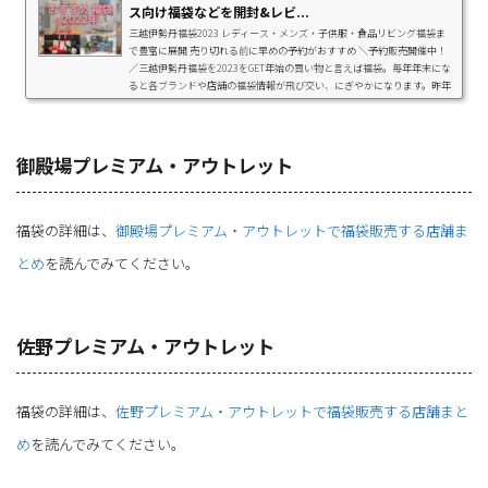
ス向け福袋などを開封&レビ...
三越伊勢丹福袋2023 レディース・メンズ・子供服・食品リビング福袋ま
で豊富に展開 売り切れる前に早めの予約がおすすめ ＼予約販売開催中！
／三越伊勢丹福袋を2023をGET年始の買い物と言えば福袋。毎年年末にな
ると各ブランドや店舗の福袋情報が飛び交い、にぎやかになります。昨年
の福袋は感染防止策として混雑回避するためほとんどが『事前予約制』で
したが、今年は店舗販売を行うブランドやメーカーも！そこで、ヨドバシ
カメラ、カルディコーヒーファームやシルバニアファミリーなど、毎年話
題になるおすすめ福袋の情報...
御殿場プレミアム・アウトレット
福袋の詳細は、
御殿場プレミアム・アウトレットで福袋販売する店舗ま
とめ
を読んでみてください。
佐野プレミアム・アウトレット
福袋の詳細は、
佐野プレミアム・アウトレットで福袋販売する店舗まと
め
を読んでみてください。