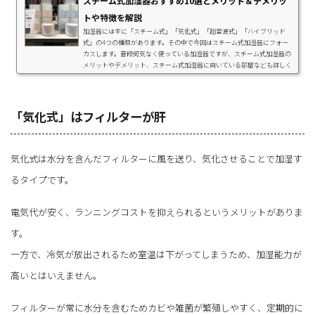
スチーム式加湿器おすすめ10選とメリット＆デメリッ
トや特徴を解説
加湿器には主に「スチーム式」「気化式」「超音波式」「ハイブリッド
式」の4つの種類があります。その中で今回はスチーム式加湿器にフォー
カスします。普段何気なく使っている加湿器ですが、スチーム式加湿器の
メリットやデメリット、スチーム式加湿器に向いている部屋なども詳しく
解説します。さらにおすすめスチーム式加湿器をタイプ別に10種紹介しま
すので、スチーム式加湿器が気になる方は必見です！加湿器はなぜ必要？
「冬の乾燥には加湿が必要」というのは当たり前。ですが、ほかにも加湿
器で一定の湿度を保つことに以下のメリッ...
「気化式」はフィルターが肝
気化式は水分を含んだフィルターに風を送り、気化させることで加湿す
るタイプです。
電気代が安く、ランニングコストを抑えられるというメリットがありま
す。
一方で、冷気が放出されるため室温は下がってしまうため、加湿能力が
高いとはいえません。
フィルターが常に水分を含むためカビや雑菌が繁殖しやすく、定期的に