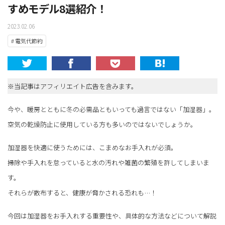
すめモデル8選紹介！
2023.02.06
# 電気代節約
※当記事はアフィリエイト広告を含みます。
今や、暖房とともに冬の必需品ともいっても過言ではない「加湿器」。
空気の乾燥防止に使用している方も多いのではないでしょうか。
加湿器を快適に使うためには、こまめなお手入れが必須。
掃除や手入れを怠っていると水の汚れや雑菌の繁殖を許してしまいま
す。
それらが散布すると、健康が脅かされる恐れも…！
今回は加湿器をお手入れする重要性や、具体的な方法などについて解説