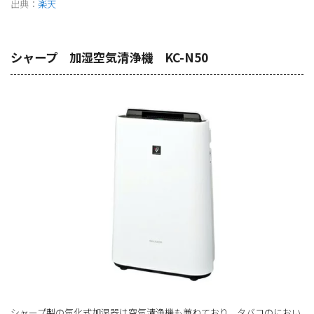
出典：
楽天
シャープ 加湿空気清浄機 KC-N50
シャープ製の気化式加湿器は空気清浄機も兼ねており、タバコのにおい