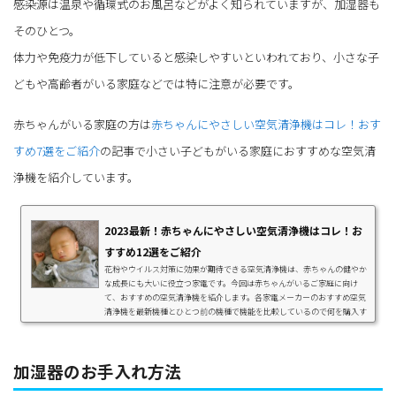
感染源は温泉や循環式のお風呂などがよく知られていますが、加湿器も
そのひとつ。
体力や免疫力が低下していると感染しやすいといわれており、小さな子
どもや高齢者がいる家庭などでは特に注意が必要です。
赤ちゃんがいる家庭の方は
赤ちゃんにやさしい空気清浄機はコレ！おす
すめ7選をご紹介
の記事で小さい子どもがいる家庭におすすめな空気清
浄機を紹介しています。
2023最新！赤ちゃんにやさしい空気清浄機はコレ！お
すすめ12選をご紹介
花粉やウイルス対策に効果が期待できる空気清浄機は、赤ちゃんの健やか
な成長にも大いに役立つ家電です。今回は赤ちゃんがいるご家庭に向け
て、おすすめの空気清浄機を紹介します。各家電メーカーのおすすめ空気
清浄機を最新機種とひとつ前の機種で機能を比較しているので何を購入す
るのがいいか一目瞭然！赤ちゃんがいるご家庭で空気清浄機を置くメリッ
トやおすすめの機能、選び方のポイント、注意点なども詳しく解説。これ
から赤ちゃんを迎える方も、ぜひ参考にしてくださいね。赤ちゃんのいる
加湿器のお手入れ方法
家庭向け空気清浄機の選び方と注意点空...