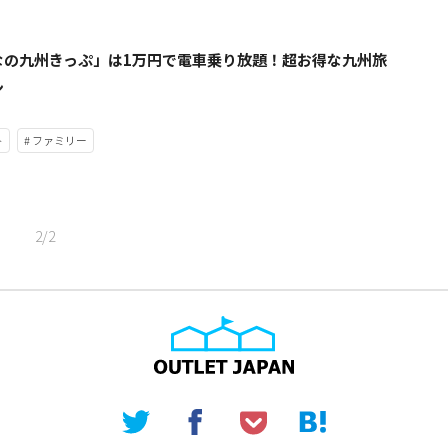
なの九州きっぷ」は1万円で電車乗り放題！超お得な九州旅
ン
ト
# ファミリー
2/2