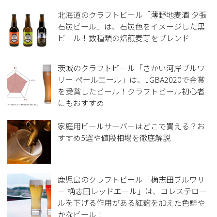
北海道のクラフトビール「薄野地麦酒 夕張
石炭ビール」は、石炭色をイメージした黒
ビール！数種類の焙煎麦芽をブレンド
茨城のクラフトビール「さかい河岸ブルワ
リー ペールエール」は、JGBA2020で金賞
を受賞したビール！クラフトビール初心者
にもおすすめ
家庭用ビールサーバーはどこで買える？お
すすめ5選や値段相場を徹底解説
鹿児島のクラフトビール「桷志田ブルワリ
ー 桷志田レッドエール」は、コレステロー
ルを下げる作用がある紅麹を加えた色鮮や
かなビール！