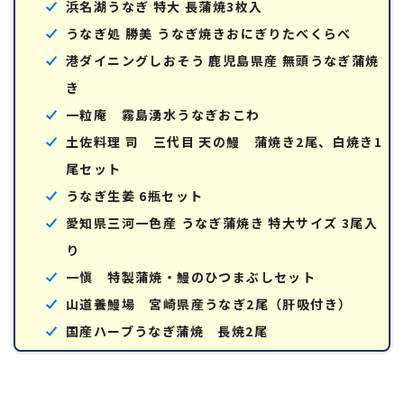
浜名湖うなぎ 特大 長蒲焼3枚入
うなぎ処 勝美 うなぎ焼きおにぎりたべくらべ
港ダイニングしおそう 鹿児島県産 無頭うなぎ蒲焼
き
一粒庵 霧島湧水うなぎおこわ
土佐料理 司 三代目 天の鰻 蒲焼き2尾、白焼き1
尾セット
うなぎ生姜 6瓶セット
愛知県三河一色産 うなぎ蒲焼き 特大サイズ 3尾入
り
一愼 特製蒲焼・鰻のひつまぶしセット
山道養鰻場 宮崎県産うなぎ2尾（肝吸付き）
国産ハーブうなぎ蒲焼 長焼2尾