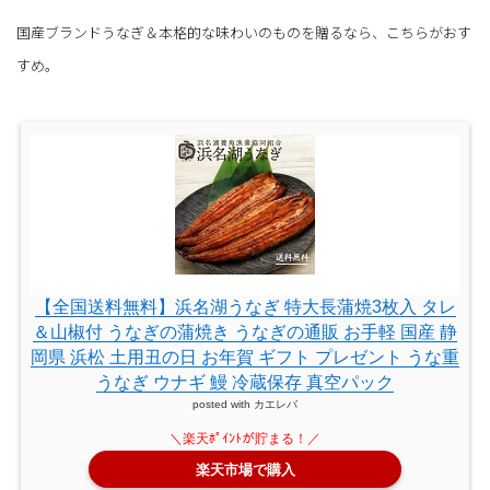
国産ブランドうなぎ＆本格的な味わいのものを贈るなら、こちらがおす
すめ。
【全国送料無料】浜名湖うなぎ 特大長蒲焼3枚入 タレ
＆山椒付 うなぎの蒲焼き うなぎの通販 お手軽 国産 静
岡県 浜松 土用丑の日 お年賀 ギフト プレゼント うな重
うなぎ ウナギ 鰻 冷蔵保存 真空パック
posted with
カエレバ
楽天市場で購入