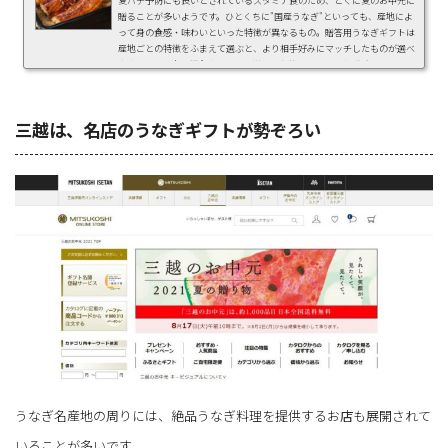
夏バテ予防にも良いとされているスタミナ食のため、とくに夏のお中元に
贈ることが多いようです。ひとくちに"国産うなぎ"といっても、産地によ
って身の食感・味わいといった特徴が異なるもの。贈答用うなぎギフトは
産地ごとの特徴をふまえて選ぶと、より相手好みにマッチしたものが選べ
ます。この記事で紹介するのは、厳選した絶品・国産うなぎギフト10選。
浜名湖や鹿児島など、計5つのうなぎ名産地とそれぞれの特徴をまとめて
いるので、今年のお中元でお...
三越は、名店のうなぎギフトが勢ぞろい
うなぎ名産地の周りには、絶品うなぎ料理を提供するお店も展開されて
いることが多いです。