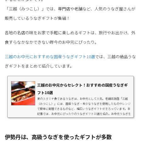
「三越（みつこし）」では、専門店や老舗など、人気のうなぎ屋さんが
販売しているうなぎギフトが集結！
各地の名店の味をお家で手軽に楽しめるギフトは、旅行やお出かけ、外
食すらなかなかできない昨今のお中元にぴったり。
三越のお中元におすすめな国産うなぎギフト10選
では、三越の絶品うな
ぎギフトをまとめて紹介しています。
三越のお中元からセレクト！おすすめの国産うなぎギ
フト10選
夏のスタミナ食であるうなぎは、お中元として人気。老舗百貨店「三越
（みつこし）」には、国産うなぎ・希少なうなぎを使用したものやレンジ
で簡単に調理できるものなど、幅広いうなぎギフトがそろっています。本
記事では、お中元にぴったりのうなぎギフト10選を紹介。お中元うなぎを
選ぶポイントもまとめているので「今年のお中元どうしよう？」とお悩み
の方は、ぜひチェックしてみてくださいね。お中元うなぎを選ぶポイント
ここでは、お中元うなぎを選ぶポイントをまとめました。産地夏のお中元
は、日頃の感謝の気持ちを伝えるために...
伊勢丹は、高級うなぎを使ったギフトが多数