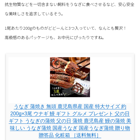
抗生物質などを一切含まない飼料をうなぎに食べさせるなど、安心安全
な美味しさを追求しているそう。
1尾あたり200gのものがどどーんと3つ入っていて、なんとも贅沢！
高級感のあるパッケージも、お中元にぴったりですね。
うなぎ 蒲焼き 無頭 鹿児島県産 国産 特大サイズ 約
200g×3尾 ウナギ 鰻 ギフト グルメ プレゼント 父の日
ギフト うなぎの蒲焼 父の日 蒲焼 鹿児島産 鰻の蒲焼 美
味しい うなぎ蒲焼 国産うなぎ 国産うなぎ蒲焼 贈り物
贈答品 化粧箱 ［送料無料］