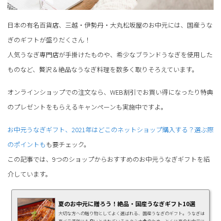
日本の有名百貨店、三越・伊勢丹・大丸松坂屋のお中元には、国産うな
ぎのギフトが盛りだくさん！
人気うなぎ専門店が手掛けたものや、希少なブランドうなぎを使用した
ものなど、贅沢＆絶品なうなぎ料理を数多く取りそろえています。
オンラインショップでの注文なら、WEB割引でお買い得になったり特典
のプレゼントをもらえるキャンペーンも実施中ですよ。
お中元うなぎギフト、2021年はどこのネットショップ購入する？選ぶ際
のポイントも
も要チェック。
この記事では、9つのショップからおすすめのお中元うなぎギフトを紹
介しています。
夏のお中元に贈ろう！絶品・国産うなぎギフト10選
大切な方への贈り物としてよく選ばれる、国産うなぎのギフト。うなぎは