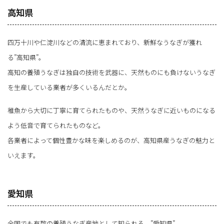
高知県
四万十川や仁淀川などの清流に恵まれており、新鮮なうなぎが獲れ
る”高知県”。
高知の養殖うなぎは独自の技術を武器に、天然ものにも負けないうなぎ
を生産している業者が多くいるんだとか。
稚魚から大切に丁寧に育てられたものや、天然うなぎに近いものになる
よう低音で育てられたものなど。
各業者によって個性豊かな味を楽しめるのが、高知県産うなぎの魅力と
いえます。
愛知県
全国でも有数の養殖うなぎ産地として知られる、”愛知県”。