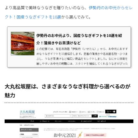
より高品質で美味なうなぎを贈りたいのなら、
伊勢丹のお中元からセレ
クト！国産うなぎギフトを10選
から選んでみて。
伊勢丹のお中元より、国産うなぎギフトを10選を紹
介！蒲焼きやお茶漬けなど
この記事では、有名百貨店「伊勢丹（いせたん）」から、お中元におすす
めなうなぎギフトを10選紹介します。定番の蒲焼きや名古屋名物・ひつま
ぶし、うなぎ茶漬けなど幅広い商品をセレクトしました。なにかと体調を
崩しやすいお中元の時期には、スタミナを補給してくれるうなぎがぴった
り！暑い夏を乗り越えられて、なおかつ絶品なうなぎはお中元に喜ばれる
こと間違いなしですよ。美味しい国産うなぎをお中元に贈ろう夏のお中元
は、日頃の感謝の気持ちを伝えるために贈るもの。大切な贈り物だからこ
そ、うなぎの美味しさにはこだわりた...
大丸松坂屋は、さまざまなうなぎ料理から選べるのが
魅力