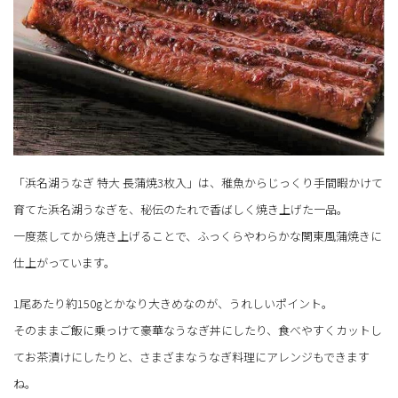
「浜名湖うなぎ 特大 長蒲焼3枚入」は、稚魚からじっくり手間暇かけて
育てた浜名湖うなぎを、秘伝のたれで香ばしく焼き上げた一品。
一度蒸してから焼き上げることで、ふっくらやわらかな関東風蒲焼きに
仕上がっています。
1尾あたり約150gとかなり大きめなのが、うれしいポイント。
そのままご飯に乗っけて豪華なうなぎ丼にしたり、食べやすくカットし
てお茶漬けにしたりと、さまざまなうなぎ料理にアレンジもできます
ね。