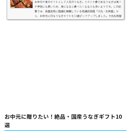
お中元や夏のギフトとして人気のうなぎ。スタミナ食であるうなぎは夏バ
テ予防にも良いため、夏になると食べたくなる人も多いようです。この記
事では、全国各地に店舗を展開している老舗百貨店「大丸・松坂屋」か
ら、お中元に◎なうなぎギフトを13選ピックアップしました。大丸松坂屋
のうなぎギフトはかなり種類が豊富ので「これだ！」と思えるものに、き
っと出会えますよ。今年のお中元でお悩みの方は、ぜひチェックしてみ
て。大丸松坂屋のうなぎギフトは、バリエーションが豊富定番のうなぎ料
理・蒲焼きやボリューム満点なうな重、サッ...
お中元に贈りたい！絶品・国産うなぎギフト10
選