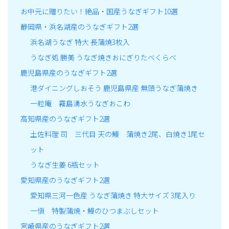
お中元に贈りたい！絶品・国産うなぎギフト10選
静岡県・浜名湖産のうなぎギフト2選
浜名湖うなぎ 特大 長蒲焼3枚入
うなぎ処 勝美 うなぎ焼きおにぎりたべくらべ
鹿児島県産のうなぎギフト2選
港ダイニングしおそう 鹿児島県産 無頭うなぎ蒲焼き
一粒庵 霧島湧水うなぎおこわ
高知県産のうなぎギフト2選
土佐料理 司 三代目 天の鰻 蒲焼き2尾、白焼き1尾セ
ット
うなぎ生姜 6瓶セット
愛知県産のうなぎギフト2選
愛知県三河一色産 うなぎ蒲焼き 特大サイズ 3尾入り
一愼 特製蒲焼・鰻のひつまぶしセット
宮崎県産のうなぎギフト2選