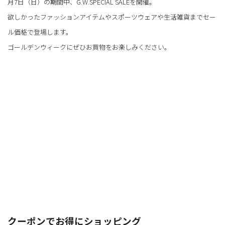
月7日（日）の期間中、G.W.SPECIAL SALEを開催。
欲しかったファッションアイテムやスポーツウェアや生活雑貨までセー
ル価格で登場します。
ゴールデンウィークにぜひお買物をお楽しみください。
クーポンでお得にショッピング