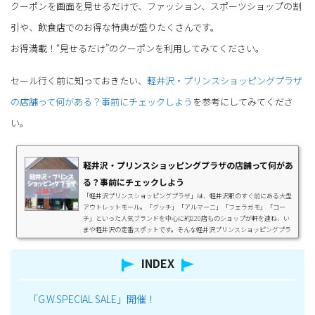
クーポンを画面を見せるだけで、ファッション、スポーツショップの割
引や、飲食店でのお得な特典が盛りたくさんです。
お得満載！“見せるだけ”のクーポンを利用してみてください。
セール行く前に知っておきたい、
軽井沢・プリンスショッピングプラザ
の店舗って何がある？事前にチェックしよう
を参考にしてみてくださ
い。
軽井沢・プリンスショッピングプラザの店舗って何があ
る？事前にチェックしよう
「軽井沢プリンスショッピングプラザ」は、軽井沢駅のすぐ前にある大型
アウトレットモール。「グッチ」「アルマーニ」「フェラガモ」「コー
チ」といった人気ブランドを中心に約220店ものショップが軒を連ね、い
まや軽井沢の定番スポットです。そんな軽井沢プリンスショッピングプラ
ザにある店舗一覧をまとめました。【エリア】 W：ウエスト NW：ニュー
ウエスト TM：ツリーモール NE：ニューイースト AJ：軽井沢 味の街 SC：
INDEX
スーベニアコート CM：センターモール E：イースト GM：ガーデンモール
FC：フードコートアウトレットに行く前...
「G.W.SPECIAL SALE」開催！