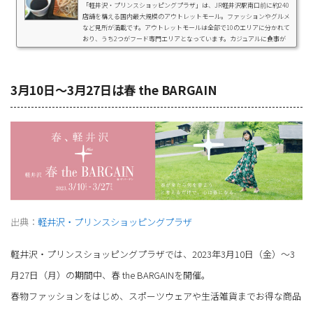
「軽井沢・プリンスショッピングプラザ」は、JR軽井沢駅南口前に約240
店舗を構える国内最大規模のアウトレットモール。ファッションやグルメ
など見所が満載です。アウトレットモールは全部で10のエリアに分かれて
おり、うち2つがフード専門エリアとなっています。カジュアルに食事が
できる「フードコート」や、店内でゆったりと食事が楽しめる「軽井沢 味
の街」など、さまざまなスタイルのレストランがありますよ。さらに、ア
ウトレットモール周辺にもおすすめグルメが目白押し！この記事では、軽
井沢・プリンスショッピングプラザとそ...
3月10日～3月27日は春 the BARGAIN
出典：
軽井沢・プリンスショッピングプラザ
軽井沢・プリンスショッピングプラザでは、2023年3月10日（金）～3
月27日（月）の期間中、春 the BARGAINを開催。
春物ファッションをはじめ、スポーツウェアや生活雑貨までお得な商品