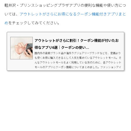
軽井沢・プリンスショッピングプラザアプリの便利な機能や使い方につ
いては、
アウトレットがさらにお得になるクーポン機能付きアプリまと
め
をチェックしてみてください。
アウトレットがさらに割引！クーポン機能が付いたお
得なアプリ6選｜クーポンの使い...
国内外の高級ブランド品や海外ラグジュアリーブランドなどを、定価より
も安くお得に購入できるとして人気を集めているアウトレットモール。そ
んなアウトレットモールをよく利用している方のために、各アウトレット
モールのアプリとクーポン情報についてまとめました。ファッションアイ
テムやジュエリー、家電やデジタルデバイス、日用雑貨にグルメまで…。
バラエティ豊かな商品やサービスを取り扱っているアウトレットモール
で、さらにお得にショッピングを楽しんでみましょう。アウトレットモー
ルとは？「アウトレットモール」とは、い...