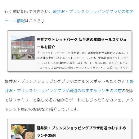
行く前に知っておきたい、
軽井沢・プリンスショッピングプラザの年間
セール情報
はこちら♪
三井アウトレットパーク 仙台港の年間セールスケジュ
ールを紹介
「三井アウトレットパーク 仙台港」は、宮城県仙台市宮城野区にある、1
00店舗以上が出店するアウトレットモールです。東北最大のアウトレット
モールとして2008年9月に誕生しました。モール内には、メンズ・レディ
ース・キッズ向けの国内外のファッションブランドや、スポーツ、アウト
ドア、シューズやバッグなどのファッション雑貨、時計やアクセサリーな
どの多彩なジャンルのショップが集まっています。年に数回開催される各
軽井沢・プリンスショッピングプラザはグルメスポットもたくさん！
軽
種セールでは、アウトレット価格からさらにお得なスペシャルプライスで
お買い物ができます。年間のセール情報...
井沢・プリンスショッピングプラザ周辺のおすすめランチのお店
の記事
ではファミリーで楽しめるお店からデートにもぴったりなカフェ、アウ
トレット周辺のお店など紹介しています。
軽井沢・プリンスショッピングプラザ周辺のおすすめ
ランチ25選